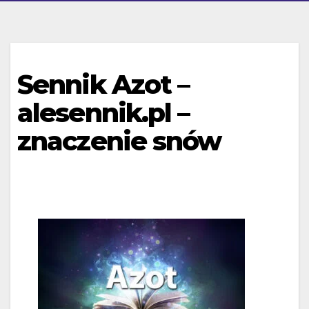
Sennik Azot –
alesennik.pl –
znaczenie snów