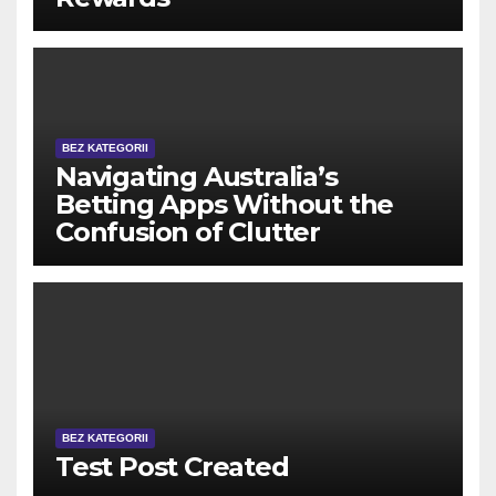
BEZ KATEGORII
Navigating Australia’s
Betting Apps Without the
Confusion of Clutter
BEZ KATEGORII
Test Post Created