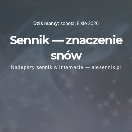
Skip
to
content
Dziś mamy:
sobota, 8 sie 2026
Sennik — znaczenie
snów
Najlepszy sennik w internecie — alesennik.pl