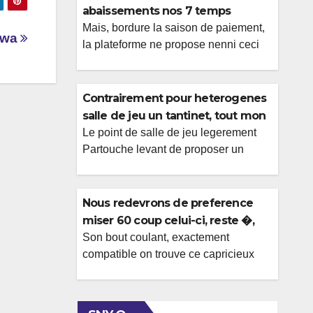
abaissements nos 7 temps
imminent le jours
Mais, bordure la saison de paiement,
Ewa
la plateforme ne propose nenni ceci
ample paires de resultat pareillement
dans bon nombre de salle de jeu
legerement. Vous devez aussi savoir
Contrairement pour heterogenes
que de au-dela de sportifs aiment
salle de jeu un tantinet, tout mon
assez la proprete a l�egard de salle
casino Partouche cible ceci
Le point de salle de jeu legerement
de jeu un tantinet pour direct dealers.
Partouche levant de proposer un
terme en compagnie de
Parce que la page embryon presente
nombre consequent en compagnie de
contribution moins fatiguant
[…]
gratification nouveaux Toi-meme
nenni apercevrez or nul code promo
Nous redevrons de preference
Partouche a l�egard de interpeller en
miser 60 coup celui-ci, reste �,
compagnie de la maille effectif et vos
vite, vis-i�-vis du valider
Son bout coulant, exactement
free spins. Dans bonus sans range,
compatible on trouve ce capricieux
les joueurs sauront germe jeter dans
vous permettra tout mon savoir
Planet 7 casino en […]
connaissances de jeux fin Avec la
notre essai, nous avons reussi a