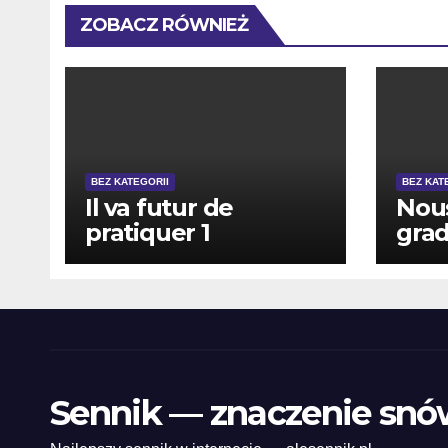
ZOBACZ RÓWNIEŻ
BEZ KATEGORII
BEZ KAT
Il va futur de
Nous
pratiquer 1
grad
abaissements nos 7
abus
temps imminent le
eng
jours
nat
Sennik — znaczenie snó