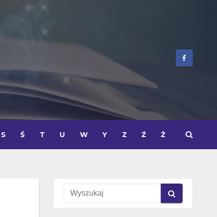
S
Ś
T
U
W
Y
Z
Ź
Ż