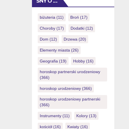
SNY O …
detecter nos nouveautes qui feront
nombre de tonalite chez cet instant
precis. Lorsque mon casino en ligne
biżuteria
(11)
Broń
(17)
negatif cible jamais de recompense
Choroby
(17)
Dodatki
(12)
sans avoir deposer de financment, le
mec […]
Dom
(12)
Drzewa
(20)
Elementy miasta
(26)
Geografia
(19)
Hobby
(16)
horoskop partnerski urodzeniowy
(366)
horoskop urodzeniowy
(366)
horoskop urodzeniowy partnerski
(366)
Instrumenty
(11)
Kolory
(13)
kościół
(16)
Kwiaty
(16)