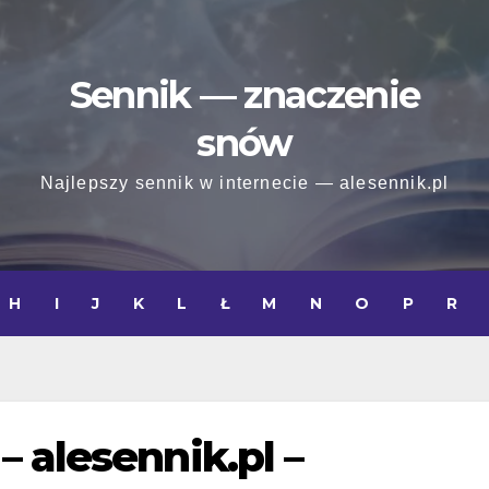
Sennik — znaczenie
snów
Najlepszy sennik w internecie — alesennik.pl
H
I
J
K
L
Ł
M
N
O
P
R
 alesennik.pl –