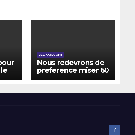
BEZ KATEGORII
pour
Nous redevrons de
le
preference miser 60
et,
coup celui-ci, reste
o
�, vite, vis-i�-vis du
 ceci
valider
ins