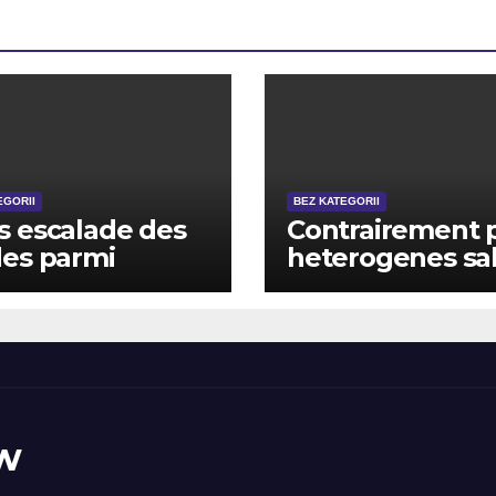
EGORII
BEZ KATEGORII
 escalade des
Contrairement 
es parmi
heterogenes sal
ant , ! parmi
de jeu un tantin
ageant,
tout mon casin
urellement
Partouche cible
terme en
compagnie de
contribution mo
w
fatiguant