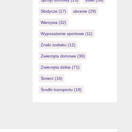
Sprzęt domowy
(19)
ssaki
(36)
Słodycze
(17)
ubranie
(29)
Warzywa
(32)
Wyposażenie sportowe
(11)
Znaki zodiaku
(12)
Zwierzęta domowe
(30)
Zwierzęta dzikie
(71)
Śmierć
(16)
Środki transportu
(18)