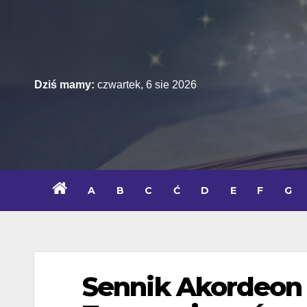
Skip
to
content
Dziś mamy:
czwartek, 6 sie 2026
A
B
C
Ć
D
E
F
G
Sennik Akordeon –