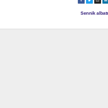
Sennik alba