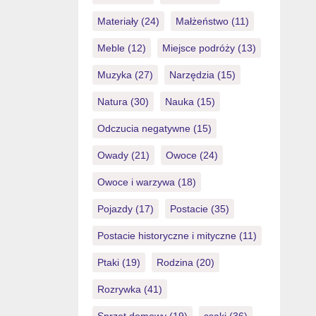
Materiały
(24)
Małżeństwo
(11)
Meble
(12)
Miejsce podróży
(13)
Muzyka
(27)
Narzędzia
(15)
Natura
(30)
Nauka
(15)
Odczucia negatywne
(15)
Owady
(21)
Owoce
(24)
Owoce i warzywa
(18)
Pojazdy
(17)
Postacie
(35)
Postacie historyczne i mityczne
(11)
Ptaki
(19)
Rodzina
(20)
Rozrywka
(41)