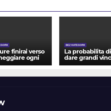
EGORII
BEZ KATEGORII
re finirai verso
La probabilita di
neggiare ogni
dare grandi vinc
o internet ad
in realta subito
pio visiterai
congruo al tale
dei giri rimanent
w