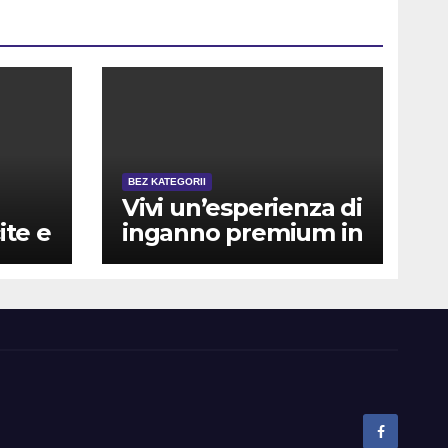
BEZ KATEGORII
Vivi un’esperienza di
ite e
inganno premium in
la nostra
nto
leggendaria voto di
i!
saluto