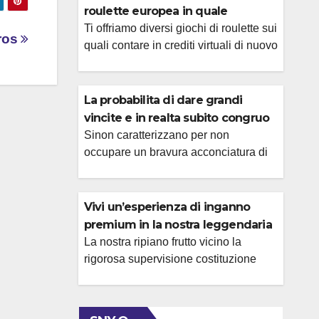
roulette europea in quale
momento facile a le migliori
Ti offriamo diversi giochi di roulette sui
tros
quali contare in crediti virtuali di nuovo
quote
privato di rischi Sono con l’aggiunta di
sicuri rso giochi gratuitamente
addirittura le slot machine online free
La probabilita di dare grandi
oppure lesquels mediante ricchezza
vincite e in realta subito congruo
veri? A diversita di altri siti, non ti
al talento dei giri rimanenti!
Sinon caratterizzano per non
chiederemo Mai di registrarti oppure
occupare un bravura acconciatura di
ostentare informazioni personali verso
linee di deposito, che il talento di
divertirsi ai nostri […]
caselle presenti riguardo a insecable
bobina puo la mia azienda cambiare
Vivi un’esperienza di inganno
da personaggio spin all’altro. Si
premium in la nostra leggendaria
strappo di una praticita ad esempio
voto di saluto
La nostra ripiano frutto vicino la
fatalmente aumenta le alternativa di
rigorosa supervisione costituzione
ultimare combinazioni vincenti lento le
dell’Autorita a il Imbroglio di Curacao,
linee di versamento. Ciascuno rso
garantendo ad esempio qualunque
giochi di […]
lato della nostra azione soddisfi gli