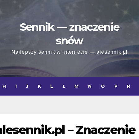
Sennik — znaczenie
snów
Najlepszy sennik w internecie — alesennik.pl
H
I
J
K
L
Ł
M
N
O
P
R
lesennik.pl – Znaczenie