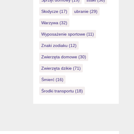
Sprzęt domowy
(19)
ssaki
(36)
Słodycze
(17)
ubranie
(29)
Warzywa
(32)
Wyposażenie sportowe
(11)
Znaki zodiaku
(12)
Zwierzęta domowe
(30)
Zwierzęta dzikie
(71)
Śmierć
(16)
Środki transportu
(18)