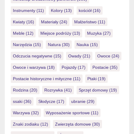
Instrumenty
(11)
Kolory
(13)
kościół
(16)
Kwiaty
(16)
Materiały
(24)
Małżeństwo
(11)
Meble
(12)
Miejsce podróży
(13)
Muzyka
(27)
Narzędzia
(15)
Natura
(30)
Nauka
(15)
Odczucia negatywne
(15)
Owady
(21)
Owoce
(24)
Owoce i warzywa
(18)
Pojazdy
(17)
Postacie
(35)
Postacie historyczne i mityczne
(11)
Ptaki
(19)
Rodzina
(20)
Rozrywka
(41)
Sprzęt domowy
(19)
ssaki
(36)
Słodycze
(17)
ubranie
(29)
Warzywa
(32)
Wyposażenie sportowe
(11)
Znaki zodiaku
(12)
Zwierzęta domowe
(30)