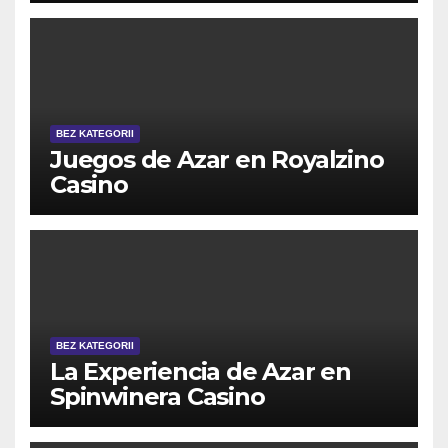
BEZ KATEGORII
Juegos de Azar en Royalzino
Casino
BEZ KATEGORII
La Experiencia de Azar en
Spinwinera Casino