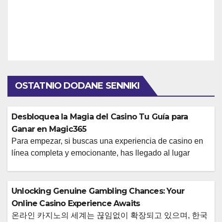
OSTATNIO DODANE SENNIKI
Desbloquea la Magia del Casino Tu Guía para
Ganar en Magic365
Para empezar, si buscas una experiencia de casino en
línea completa y emocionante, has llegado al lugar
correcto. En el vibrante mundo del juego digital,
encontrar una plataforma que ofrezca variedad,
accesibilidad y diversión sin interrupciones puede ser un
Unlocking Genuine Gambling Chances: Your
desafío. Queremos presentarte una opción que destaca
Online Casino Experience Awaits
por su propuesta integral, diseñada para satisfacer
온라인 카지노의 세계는 끊임없이 확장되고 있으며, 한국