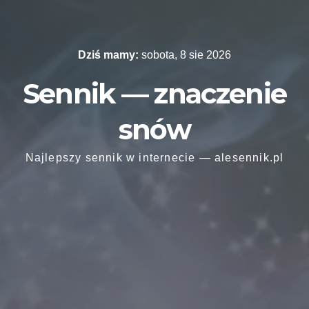
Skip
to
content
Dziś mamy:
sobota, 8 sie 2026
Sennik — znaczenie
snów
Najlepszy sennik w internecie — alesennik.pl