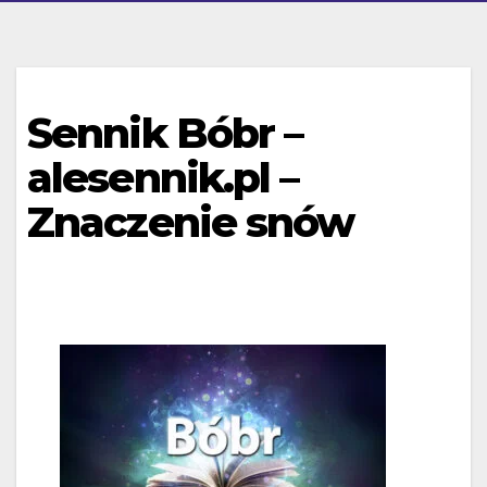
Sennik Bóbr –
alesennik.pl –
Znaczenie snów