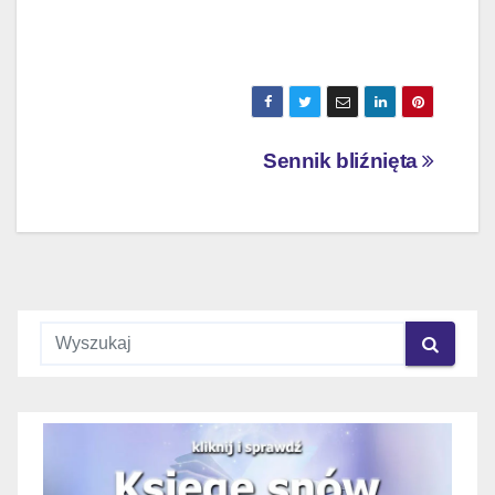
Nawigacja
Sennik bliźnięta
wpisu