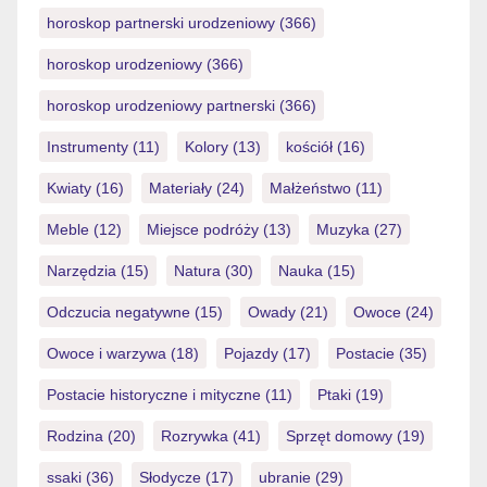
horoskop partnerski urodzeniowy
(366)
horoskop urodzeniowy
(366)
horoskop urodzeniowy partnerski
(366)
Instrumenty
(11)
Kolory
(13)
kościół
(16)
Kwiaty
(16)
Materiały
(24)
Małżeństwo
(11)
Meble
(12)
Miejsce podróży
(13)
Muzyka
(27)
Narzędzia
(15)
Natura
(30)
Nauka
(15)
Odczucia negatywne
(15)
Owady
(21)
Owoce
(24)
Owoce i warzywa
(18)
Pojazdy
(17)
Postacie
(35)
Postacie historyczne i mityczne
(11)
Ptaki
(19)
Rodzina
(20)
Rozrywka
(41)
Sprzęt domowy
(19)
ssaki
(36)
Słodycze
(17)
ubranie
(29)