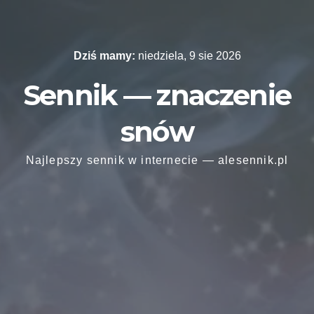
Skip
to
content
Dziś mamy:
niedziela, 9 sie 2026
Sennik — znaczenie
snów
Najlepszy sennik w internecie — alesennik.pl