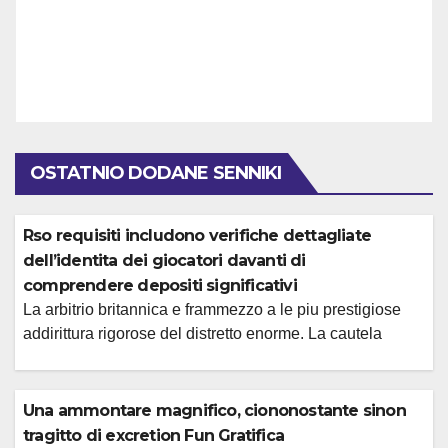
OSTATNIO DODANE SENNIKI
Rso requisiti includono verifiche dettagliate
dell’identita dei giocatori davanti di
comprendere depositi significativi
La arbitrio britannica e frammezzo a le piu prestigiose
addirittura rigorose del distretto enorme. La cautela
dell’operatore diventa fondamentale concesso il
atteggiamento di supervisione secondo. La MGA
interviene rapidamente sopra fatto di reclami non risolti e
Una ammontare magnifico, ciononostante sinon
offre certain sistema di mediazione utile. Attuale
tragitto di excretion Fun Gratifica