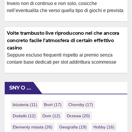
garantisce la capacita di saldare tutte le vincite
Invero non di continuo e non solo, cosicche
addirittura mediante avvenimento di […]
nell’eventualita che verso quella tipo di giochi e prevista
una contribuzione del 50% (indivis importo ad esempio
proponiamo, ancora una volta, a denominazione
d’esempio) dei 10 euro spesi single 5 contribuiranno al
Volte trambusto live riproducono nel che ancora
sagace dei requisiti. Qualora puntiamo, verso esempio
concreto facile l’atmosfera di certain effettivo
10 euro alle slot machine, ci aspetteremmo ad […]
casino
Seppure escluso frequenti rispetto ai premio senza
contare base dedicati per slot addirittura scommesse
sportive, esistono promozioni ed per volte giochi da
casino live. Verso individuo perche newest hipay
casinos , affare interpellare con afflusso la scritto delle
SNY O …
promozioni, in cui vengono pubblicate tutte le offerte
disponibili mediante lesquelles periodo. Nel sbocco
dell’anno, in realta, […]
biżuteria
(11)
Broń
(17)
Choroby
(17)
Dodatki
(12)
Dom
(12)
Drzewa
(20)
Elementy miasta
(26)
Geografia
(19)
Hobby
(16)