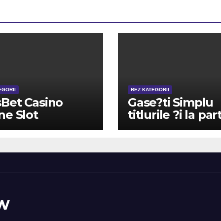
EGORII
BEZ KATEGORII
Bet Casino
Gase?ti Simplu
ne Slot
titlurile ?i la par
hines and
din Virtuale, pe
es Directory
principala un
excelent meniul
w