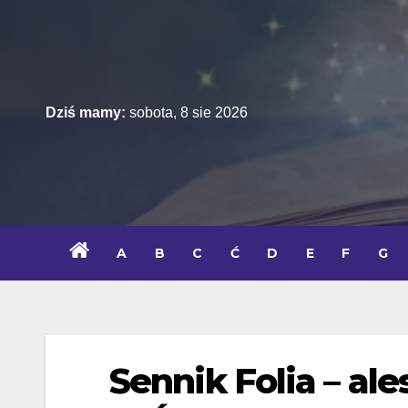
Skip
to
content
Dziś mamy:
sobota, 8 sie 2026
A
B
C
Ć
D
E
F
G
Sennik Folia – al