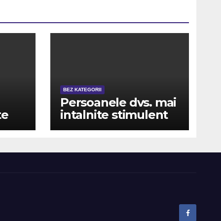
BEZ KATEGORII
Persoanele dvs. mai
te
intalnite stimulent
 bara
casino este de fapt
unitate in schimb
ui
depunere ?i cele
care au depunere