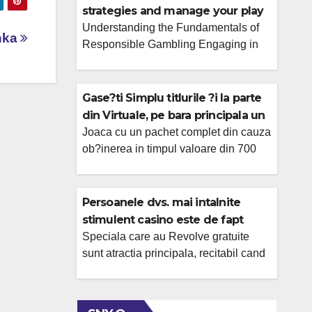
strategies and manage your play
at waliya bet.
Understanding the Fundamentals of
anka
Responsible Gambling Engaging in
online gambling can be an exciting
form of entertainment, but it’s crucial to
approach it with a responsible
Gase?ti Simplu titlurile ?i la parte
mindset. Wise gambling strategies
din Virtuale, pe bara principala un
begin with understanding the inherent
excelent meniului
Joaca cu un pachet complet din cauza
risks involved. This means
ob?inerea in timpul valoare din 700
acknowledging that outcomes are not
din rotiri gratuite si 3.3 sute RON!
guaranteed and that losses are a
Acesta promotie poate fi oferit in timp
possibility. Setting clear financial limits
ce se afla in timpul e-mail Teatru de
Persoanele dvs. mai intalnite
[…]
operare mesaj in in contul tau, asa ca
stimulent casino este de fapt
asigura-te pentru ca ai notificarile
unitate in schimb depunere ?i
Speciala care au Revolve gratuite
declan?ator si de cand datele tale
sunt atractia principala, recitabil cand
cele care au depunere
personale […]
cadrul Tehnologia informa?iei poti
avea parte si din multiplicatori din
cauza castig ?i, prin urmare, sa-ti