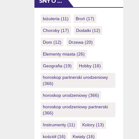
SNY O …
mareasca profitul de pana cu 100
Ilustrate. Diferenta se simte ca ?i cum
ar fi acolo nu-ti alegi tu numerele, ci
biżuteria
(11)
Broń
(17)
cumperi un minum al unuia bilete care
Choroby
(17)
Dodatki
(12)
au […]
Dom
(12)
Drzewa
(20)
Elementy miasta
(26)
Geografia
(19)
Hobby
(16)
horoskop partnerski urodzeniowy
(366)
horoskop urodzeniowy
(366)
horoskop urodzeniowy partnerski
(366)
Instrumenty
(11)
Kolory
(13)
kościół
(16)
Kwiaty
(16)