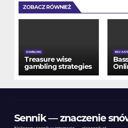
ZOBACZ RÓWNIEŻ
GAMBLING
BEZ KAT
Treasure wise
Bass
gambling strategies
Onli
and manage your
Mac
play at waliya bet.
Gam
Sennik — znaczenie snó