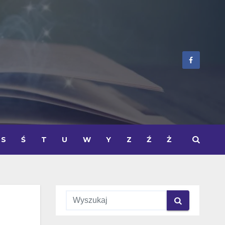
S
Ś
T
U
W
Y
Z
Ź
Ż