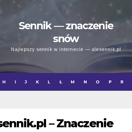
Sennik — znaczenie
snów
Najlepszy sennik w internecie — alesennik.pl
H
I
J
K
L
Ł
M
N
O
P
R
esennik.pl – Znaczenie