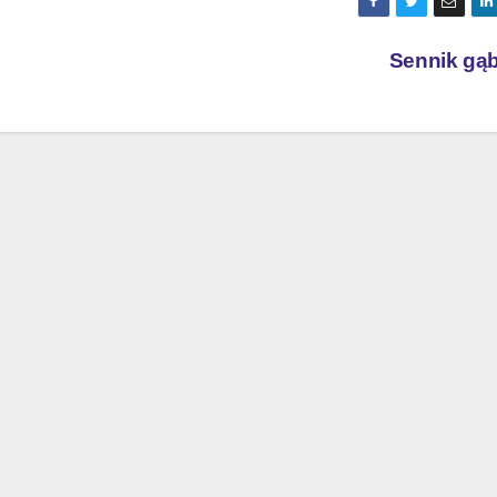
Sennik gą