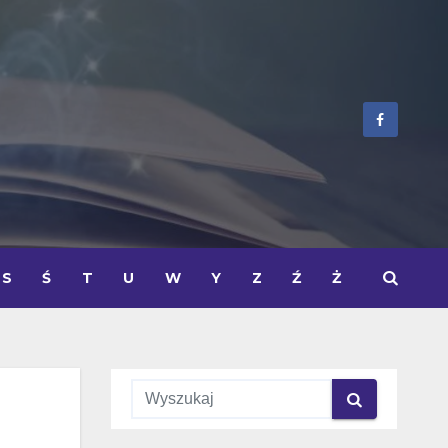
S
Ś
T
U
W
Y
Z
Ź
Ż