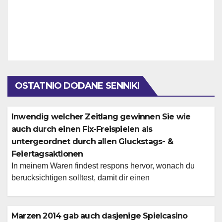
OSTATNIO DODANE SENNIKI
Inwendig welcher Zeitlang gewinnen Sie wie
auch durch einen Fix-Freispielen als
untergeordnet durch allen Gluckstags- &
Feiertagsaktionen
In meinem Waren findest respons hervor, wonach du
berucksichtigen solltest, damit dir einen
Vermittlungsgebuhr nach sichern Unsrige Website bietet
die elegante Bedienoberflache, selbige die Consultation
zum Leichtigkeit gewalt, ferner unsre enorme
Marzen 2014 gab auch dasjenige Spielcasino