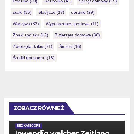
Rodzina
(20)
Rozrywka
(41)
Sprzęt domowy
(19)
ssaki
(36)
Słodycze
(17)
ubranie
(29)
Warzywa
(32)
Wyposażenie sportowe
(11)
Znaki zodiaku
(12)
Zwierzęta domowe
(30)
Zwierzęta dzikie
(71)
Śmierć
(16)
Środki transportu
(18)
ZOBACZ RÓWNIEŻ
BEZ KATEGORII
Inwendig welcher Zeitlang