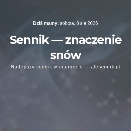
Skip
to
content
Dziś mamy:
sobota, 8 sie 2026
Sennik — znaczenie
snów
Najlepszy sennik w internecie — alesennik.pl