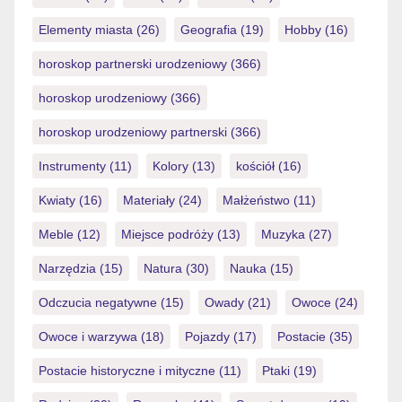
nicht gibt! […]
Elementy miasta
(26)
Geografia
(19)
Hobby
(16)
horoskop partnerski urodzeniowy
(366)
horoskop urodzeniowy
(366)
horoskop urodzeniowy partnerski
(366)
Instrumenty
(11)
Kolory
(13)
kościół
(16)
Kwiaty
(16)
Materiały
(24)
Małżeństwo
(11)
Meble
(12)
Miejsce podróży
(13)
Muzyka
(27)
Narzędzia
(15)
Natura
(30)
Nauka
(15)
Odczucia negatywne
(15)
Owady
(21)
Owoce
(24)
Owoce i warzywa
(18)
Pojazdy
(17)
Postacie
(35)
Postacie historyczne i mityczne
(11)
Ptaki
(19)