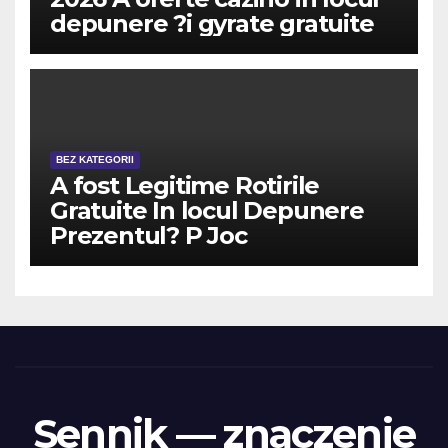
depunere ?i gyrate gratuite
BEZ KATEGORII
A fost Legitime Rotirile
Gratuite In locul Depunere
Prezentul? P Joc
Sennik — znaczenie