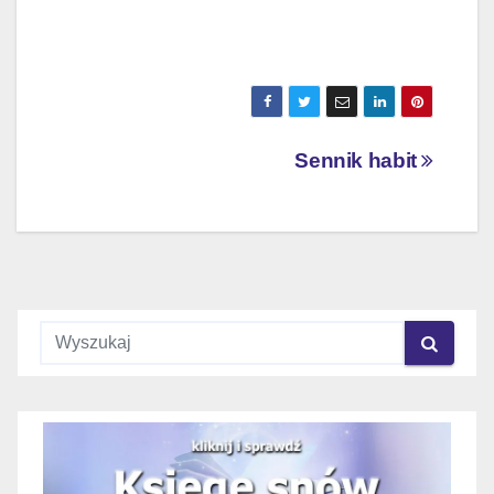
Nawigacja
Sennik habit
wpisu