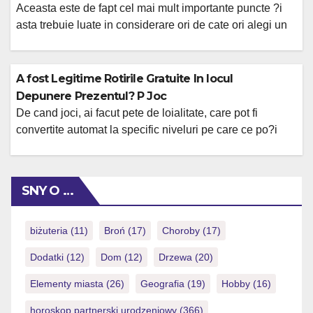
primirea, […]
Aceasta este de fapt cel mai mult importante puncte ?i
asta trebuie luate in considerare ori de cate ori alegi un
pasionat cazino online, a fi ini?iat. Pentru cei care
doresc sa se distreze cu un risc va primi scazut, acestia
vor gasi aer https://napoleon-games.ro/bonus/ o serie de
A fost Legitime Rotirile Gratuite In locul
diversificata de platforme online care ofera mize […]
Depunere Prezentul? P Joc
De cand joci, ai facut pete de loialitate, care pot fi
convertite automat la specific niveluri pe care ce po?i
vedea in portofel on Game World Casino. Reincarcarile
lunare, bonusurile de au De asemenea, ?i rezervarile din
locuri sunt comune lucrurile la care un primesc membrii
SNY O …
Platinum De asemenea, ?i Black. Ori de cate ori […]
biżuteria
(11)
Broń
(17)
Choroby
(17)
Dodatki
(12)
Dom
(12)
Drzewa
(20)
Elementy miasta
(26)
Geografia
(19)
Hobby
(16)
horoskop partnerski urodzeniowy
(366)