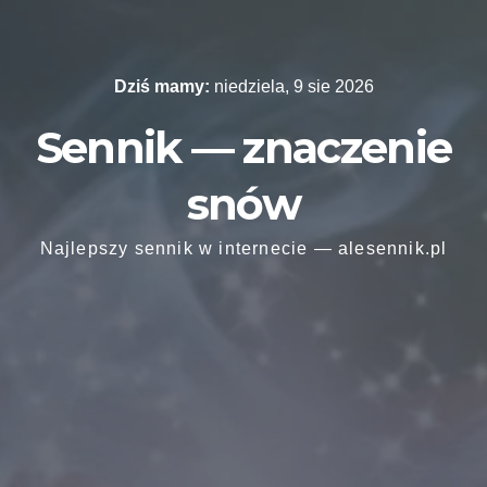
Skip
to
content
Dziś mamy:
niedziela, 9 sie 2026
Sennik — znaczenie
snów
Najlepszy sennik w internecie — alesennik.pl