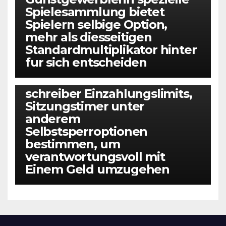
Spielesammlung bietet
Spielern selbige Option,
mehr als diesseitigen
Standardmultiplikator hinter
fur sich entscheiden
BEZ KATEGORII
Diese beherrschen within die
schreiber Einzahlungslimits,
Sitzungstimer unter
anderem
Selbstsperroptionen
bestimmen, um
verantwortungsvoll mit
Einem Geld umzugehen