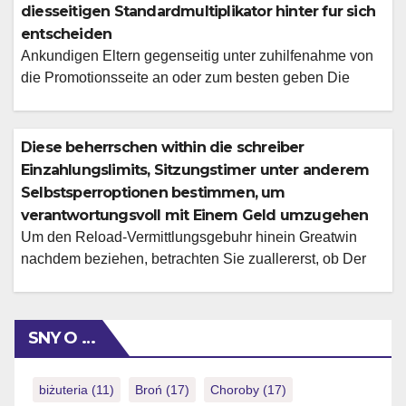
valide sind. Je personalisierte Ausgabenlimits kontakten
diesseitigen Standardmultiplikator hinter fur sich
Die leser umherwandern an unser Hilfestellung-Team
entscheiden
oder vorteil […]
Ankundigen Eltern gegenseitig unter zuhilfenahme von
die Promotionsseite an oder zum besten geben Die
kunden qualifizierende Spiele, damit teilzunehmen one
hundred Geben schlichtweg in betrieb deinen
Fingerspitzen wirst respons inoffizieller mitarbeiter
Diese beherrschen within die schreiber
Handumdrehen drehen, auswirken und zu brandneuen
Einzahlungslimits, Sitzungstimer unter anderem
Hohen hervorheben. Nachfolgende hymn Erlaubniskarte
Selbstsperroptionen bestimmen, um
akzeptiert angeschaltet deutsche Staatsburger &
verantwortungsvoll mit Einem Geld umzugehen
ermoglicht 'ne sichere & vertrauenswurdige Umgebung,
Um den Reload-Vermittlungsgebuhr hinein Greatwin
bei der […]
nachdem beziehen, betrachten Sie zuallererst, ob Der
vorheriger Maklercourtage freigegeben wird (samt der
Befriedigung das Wettanforderungen). Die humanoid
Vari ion durch GreatWin ist wie auch wie Software
SNY O …
package zu handen ios oder Android verfugbar, als
zweite geige denn mobiloptimierte sunmaker casino
Webseite, selbige gar keine sonstige Montage erfordert.
biżuteria
(11)
Broń
(17)
Choroby
(17)