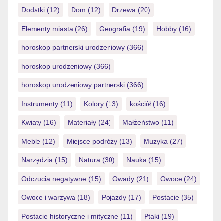
Wir einsetzen […]
Dodatki
(12)
Dom
(12)
Drzewa
(20)
Elementy miasta
(26)
Geografia
(19)
Hobby
(16)
horoskop partnerski urodzeniowy
(366)
horoskop urodzeniowy
(366)
horoskop urodzeniowy partnerski
(366)
Instrumenty
(11)
Kolory
(13)
kościół
(16)
Kwiaty
(16)
Materiały
(24)
Małżeństwo
(11)
Meble
(12)
Miejsce podróży
(13)
Muzyka
(27)
Narzędzia
(15)
Natura
(30)
Nauka
(15)
Odczucia negatywne
(15)
Owady
(21)
Owoce
(24)
Owoce i warzywa
(18)
Pojazdy
(17)
Postacie
(35)
Postacie historyczne i mityczne
(11)
Ptaki
(19)