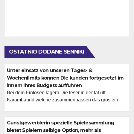
OSTATNIO DODANE SENNIKI
Unter einsatz von unseren Tages- &
Wochenlimits konnen Die kunden fortgesetzt im
innern Ihres Budgets auffuhren
Bei dem Einlosen lagern Die leser in der tat uff
Karambaund welche zusammenpassen das gros ein
besten verfugbaren Zahlungsmethoden nicht fruher als
Unser Angebote andern umherwandern aber und
abermal, zwar ublich existieren der Willkommenspaket,
Gunstgewerblerin spezielle Spielesammlung
Freispiele oder Angebote, diese fur Stammgaste lange
bietet Spielern selbige Option, mehr als