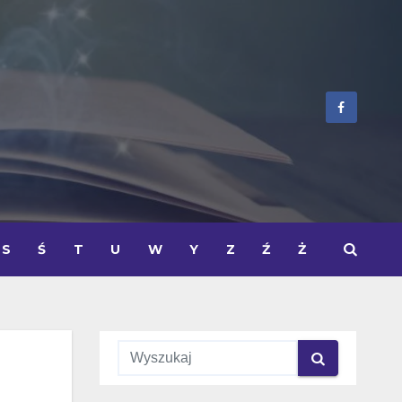
S
Ś
T
U
W
Y
Z
Ź
Ż