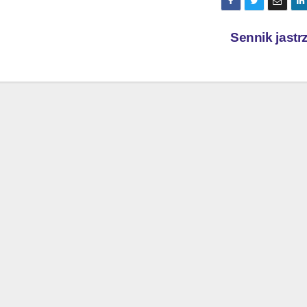
Sennik jast