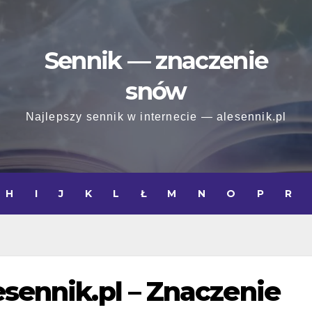
Sennik — znaczenie
snów
Najlepszy sennik w internecie — alesennik.pl
H
I
J
K
L
Ł
M
N
O
P
R
esennik.pl – Znaczenie