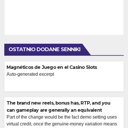
OSTATNIO DODANE SENNIKI
Magnéticos de Juego en el Casino Slots
Auto-generated excerpt
The brand new reels, bonus has, RTP, and you
can gameplay are generally an equivalent
Part of the change would be the fact demo setting uses
virtual credit, once the genuine-money variation means