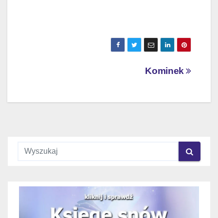
Nawigacja
Kominek
wpisu