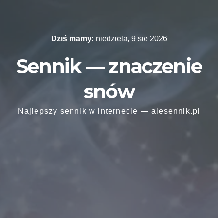
Skip
to
content
Dziś mamy:
niedziela, 9 sie 2026
Sennik — znaczenie
snów
Najlepszy sennik w internecie — alesennik.pl