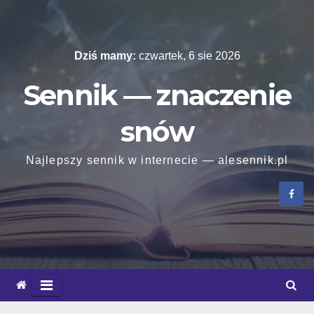
Skip
to
content
Dziś mamy:
czwartek, 6 sie 2026
Sennik — znaczenie
snów
Najlepszy sennik w internecie — alesennik.pl