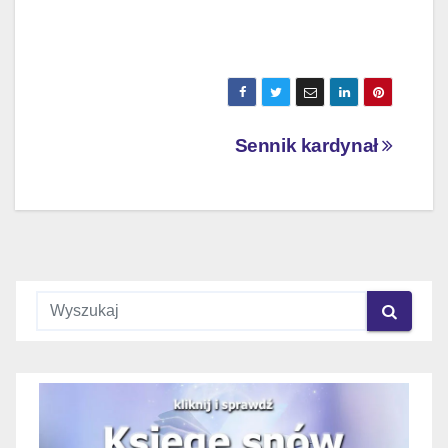
Nawigacja
Sennik kardynał
wpisu