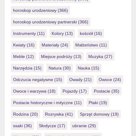
horoskop urodzeniowy
(366)
horoskop urodzeniowy partnerski
(366)
Instrumenty
(11)
Kolory
(13)
kościół
(16)
Kwiaty
(16)
Materiały
(24)
Małżeństwo
(11)
Meble
(12)
Miejsce podróży
(13)
Muzyka
(27)
Narzędzia
(15)
Natura
(30)
Nauka
(15)
Odczucia negatywne
(15)
Owady
(21)
Owoce
(24)
Owoce i warzywa
(18)
Pojazdy
(17)
Postacie
(35)
Postacie historyczne i mityczne
(11)
Ptaki
(19)
Rodzina
(20)
Rozrywka
(41)
Sprzęt domowy
(19)
ssaki
(36)
Słodycze
(17)
ubranie
(29)