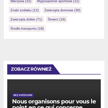
Warzywa
(32)
Wyposażenie sportowe
(11)
Znaki zodiaku
(12)
Zwierzęta domowe
(30)
Zwierzęta dzikie
(71)
Śmierć
(16)
Środki transportu
(18)
ZOBACZ RÓWNIEŻ
BEZ KATEGORII
Nous organisons pour vous le
point en ce qui concerne