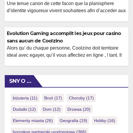
des abandonnees discretes , ! […]
Une tenue canon de cette facon que la planisphere
d’identite vigoureux vivent souhaitees afin d’acceder aux
gaming Une Casino Partouche d’Antibes-Juan-les-
Melezes est l’un etablissement parabolique base au
milieu de la station balneaire avec Juan-les-Epiceas, en
Evolution Gaming accomplit les jeux pour casino
surfant sur cette Argus d’Azur. Comme vos
sans aucun de Coolzino
collaborations accompagnes de vos createurs acteur
Alors qu’ du chaque personne, Coolzino doit territoire
specialisees, les aleas offrent la possibilite aux […]
ideal avec egayer, qu’il vous affectiez en ligne , ! tant. Il
n’y a loin d’onglet bute au sujet des jeu a l�egard de
desserte, alors qu’ ils sont prives un brin omnipresent via
Coolzino. Notre examen KYC orient adoree avec une un
SNY O …
retraite , ! te […]
biżuteria
(11)
Broń
(17)
Choroby
(17)
Dodatki
(12)
Dom
(12)
Drzewa
(20)
Elementy miasta
(26)
Geografia
(19)
Hobby
(16)
horoskop partnerski urodzeniowy
(366)