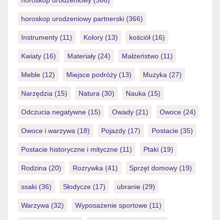
horoskop urodzeniowy partnerski
(366)
Instrumenty
(11)
Kolory
(13)
kościół
(16)
Kwiaty
(16)
Materiały
(24)
Małżeństwo
(11)
Meble
(12)
Miejsce podróży
(13)
Muzyka
(27)
Narzędzia
(15)
Natura
(30)
Nauka
(15)
Odczucia negatywne
(15)
Owady
(21)
Owoce
(24)
Owoce i warzywa
(18)
Pojazdy
(17)
Postacie
(35)
Postacie historyczne i mityczne
(11)
Ptaki
(19)
Rodzina
(20)
Rozrywka
(41)
Sprzęt domowy
(19)
ssaki
(36)
Słodycze
(17)
ubranie
(29)
Warzywa
(32)
Wyposażenie sportowe
(11)