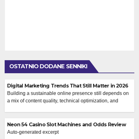
OSTATNIO DODANE SENNIKI
Digital Marketing Trends That Still Matter in 2026
Building a sustainable online presence still depends on
a mix of content quality, technical optimization, and
consistent audience engagement. Businesses that rely
on a single acquisition channel usually run into volatility
sooner or later, which is why a balanced strategy
Neon 54 Casino Slot Machines and Odds Review
remains the safer long-term choice. For teams reviewing
Auto-generated excerpt
their current acquisition model, it helps to […]