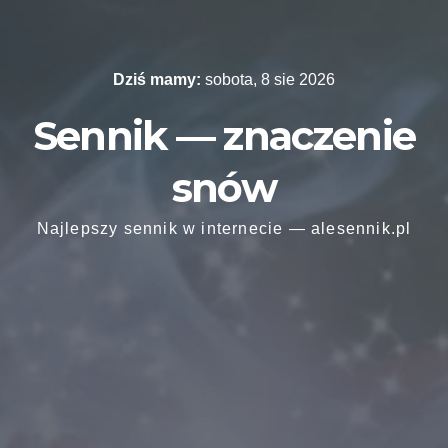
Skip
to
content
Dziś mamy:
sobota, 8 sie 2026
Sennik — znaczenie
snów
Najlepszy sennik w internecie — alesennik.pl