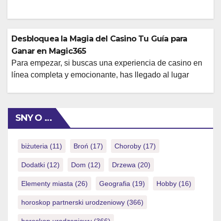
Desbloquea la Magia del Casino Tu Guía para
Ganar en Magic365
Para empezar, si buscas una experiencia de casino en
línea completa y emocionante, has llegado al lugar
correcto. En el vibrante mundo del juego digital,
encontrar una plataforma que ofrezca variedad,
accesibilidad y diversión sin interrupciones puede ser un
SNY O …
desafío. Queremos presentarte una opción que destaca
por su propuesta integral, diseñada para satisfacer
incluso al […]
biżuteria
(11)
Broń
(17)
Choroby
(17)
Dodatki
(12)
Dom
(12)
Drzewa
(20)
Elementy miasta
(26)
Geografia
(19)
Hobby
(16)
horoskop partnerski urodzeniowy
(366)
horoskop urodzeniowy
(366)