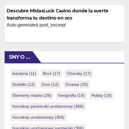
Descubre MidasLuck Casino donde la suerte
transforma tu destino en oro
Auto-generated post_excerpt
SNY O …
biżuteria
(11)
Broń
(17)
Choroby
(17)
Dodatki
(12)
Dom
(12)
Drzewa
(20)
Elementy miasta
(26)
Geografia
(19)
Hobby
(16)
horoskop partnerski urodzeniowy
(366)
horoskop urodzeniowy
(366)
horoskop urodzeniowy partnerski
(366)