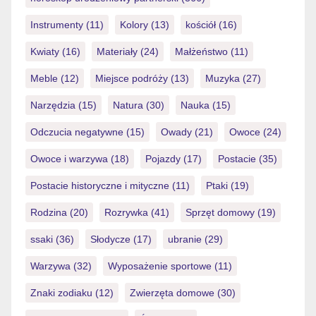
Instrumenty
(11)
Kolory
(13)
kościół
(16)
Kwiaty
(16)
Materiały
(24)
Małżeństwo
(11)
Meble
(12)
Miejsce podróży
(13)
Muzyka
(27)
Narzędzia
(15)
Natura
(30)
Nauka
(15)
Odczucia negatywne
(15)
Owady
(21)
Owoce
(24)
Owoce i warzywa
(18)
Pojazdy
(17)
Postacie
(35)
Postacie historyczne i mityczne
(11)
Ptaki
(19)
Rodzina
(20)
Rozrywka
(41)
Sprzęt domowy
(19)
ssaki
(36)
Słodycze
(17)
ubranie
(29)
Warzywa
(32)
Wyposażenie sportowe
(11)
Znaki zodiaku
(12)
Zwierzęta domowe
(30)