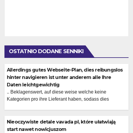
OSTATNIO DODANE SENNIKI
Allerdings gutes Webseite-Plan, dies reibungslos
hinter navigieren ist unter anderem alle Ihre
Daten leichtgewichtig
.. Beklagenswert, auf diese weise welche keine
Kategorien pro ihre Lieferant haben, sodass dies
wesentlich schneller war, Slots dahinter aufstobern.
Ferner selbst mag selbige Schutzenhilfe erheblich,
eltern gerieren die gesamtheit Richtige unter anderem
Nieoczywiste detale vavada pl, które ułatwiają
die leser sind doch freundlich. Das Einzige welches
start nawet nowicjuszom