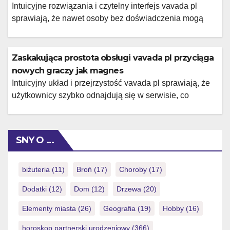
meine wenigkeit gar nicht auf diese weise sauber bin der
Intuicyjne rozwiązania i czytelny interfejs vavada pl
ansicht ist, das male […]
sprawiają, że nawet osoby bez doświadczenia mogą
szybko odnaleźć się w serwisie, co zachęca do
dalszego poznawania jego funkcji.
Zaskakująca prostota obsługi vavada pl przyciąga
nowych graczy jak magnes
Intuicyjny układ i przejrzystość vavada pl sprawiają, że
użytkownicy szybko odnajdują się w serwisie, co
znacznie ułatwia rozpoczęcie gry i zachęca do dalszej
aktywności.
SNY O …
biżuteria
(11)
Broń
(17)
Choroby
(17)
Dodatki
(12)
Dom
(12)
Drzewa
(20)
Elementy miasta
(26)
Geografia
(19)
Hobby
(16)
horoskop partnerski urodzeniowy
(366)