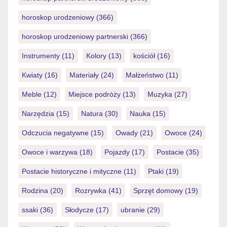
horoskop urodzeniowy
(366)
horoskop urodzeniowy partnerski
(366)
Instrumenty
(11)
Kolory
(13)
kościół
(16)
Kwiaty
(16)
Materiały
(24)
Małżeństwo
(11)
Meble
(12)
Miejsce podróży
(13)
Muzyka
(27)
Narzędzia
(15)
Natura
(30)
Nauka
(15)
Odczucia negatywne
(15)
Owady
(21)
Owoce
(24)
Owoce i warzywa
(18)
Pojazdy
(17)
Postacie
(35)
Postacie historyczne i mityczne
(11)
Ptaki
(19)
Rodzina
(20)
Rozrywka
(41)
Sprzęt domowy
(19)
ssaki
(36)
Słodycze
(17)
ubranie
(29)