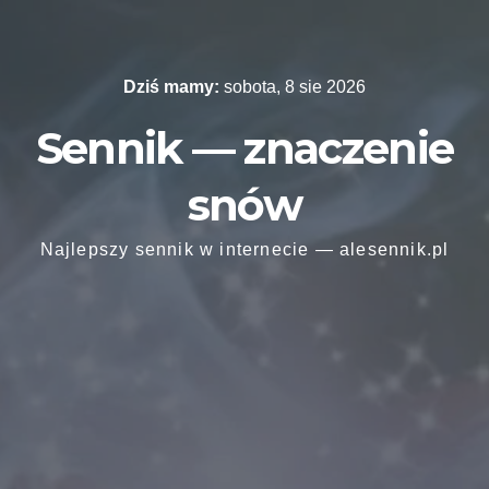
Skip
to
content
Dziś mamy:
sobota, 8 sie 2026
Sennik — znaczenie
snów
Najlepszy sennik w internecie — alesennik.pl