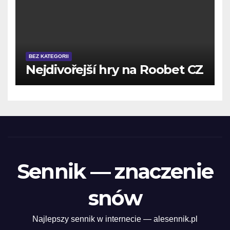
BEZ KATEGORII
Nejdivořejší hry na Roobet CZ
Sennik — znaczenie
snów
Najlepszy sennik w internecie — alesennik.pl