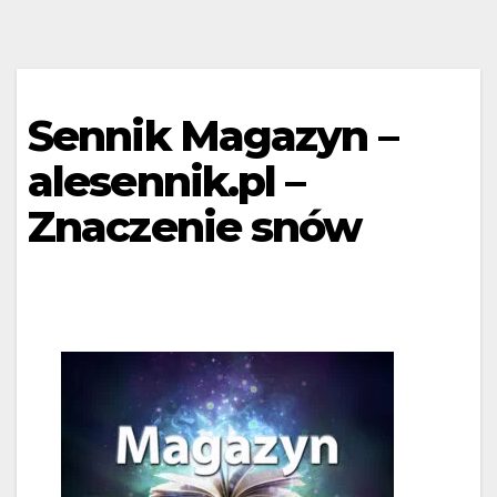
Sennik Magazyn –
alesennik.pl –
Znaczenie snów