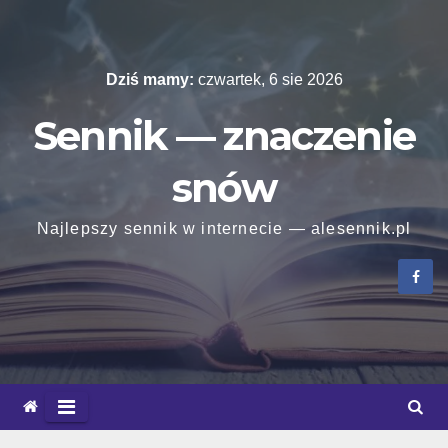
Skip
to
content
Dziś mamy:
czwartek, 6 sie 2026
Sennik — znaczenie
snów
Najlepszy sennik w internecie — alesennik.pl