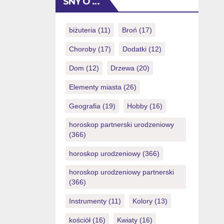
SNY O …
plata eficiente De asemenea, ?i
termeni din cauza Secret clari, cu de
cand jucatorii pentru a fi capabil i?i
biżuteria
(11)
Broń
(17)
primeasca scurt ca?tigurile. Permit
Choroby
(17)
Dodatki
(12)
testarea jocurilor in la versiune […]
Dom
(12)
Drzewa
(20)
Elementy miasta
(26)
Geografia
(19)
Hobby
(16)
horoskop partnerski urodzeniowy
(366)
horoskop urodzeniowy
(366)
horoskop urodzeniowy partnerski
(366)
Instrumenty
(11)
Kolory
(13)
kościół
(16)
Kwiaty
(16)