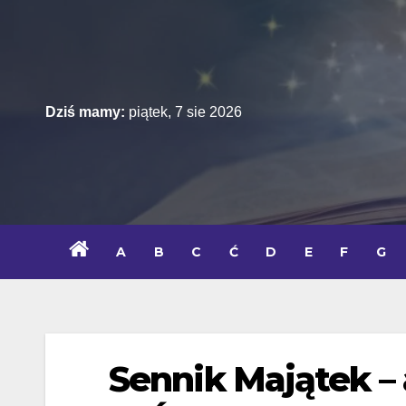
Skip
to
content
Dziś mamy:
piątek, 7 sie 2026
A
B
C
Ć
D
E
F
G
Sennik Majątek – 