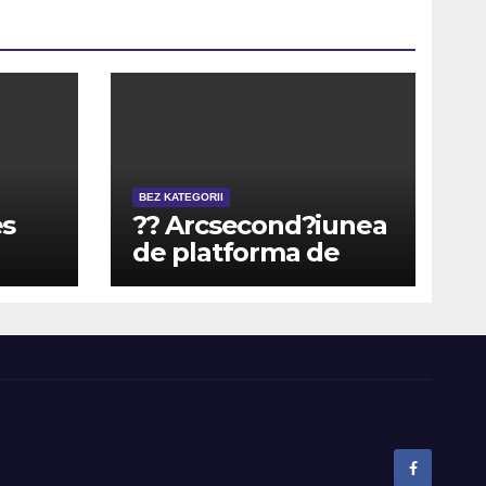
BEZ KATEGORII
s
?? Arcsecond?iunea
de platforma de
i
jocuri de noroc la
din
888 Casino