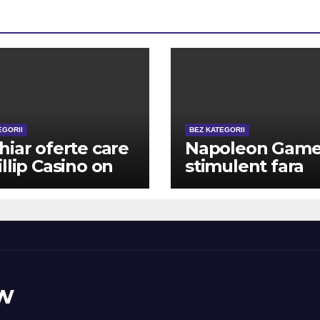
EGORII
BEZ KATEGORII
hiar oferte care
Napoleon Game
illip Casino on
stimulent fara
gistrare De
depunere Pur ?
enea, ?i In loc
simplu lua?i 50 
Depunere 2026
tambur
w