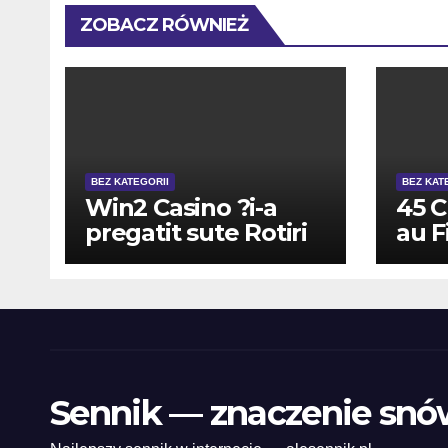
ZOBACZ RÓWNIEŻ
BEZ KATEGORII
BEZ KAT
Win2 Casino ?i-a
45 C
pregatit sute Rotiri
au F
Gratuite In locul
Inre
Depunere
asem
de 
Sennik — znaczenie snó