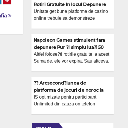
Rotiri Gratuite In locul Depunere
Unitate get bune platforme de cazino
fia
online trebuie sa demonstreze
solvabilitate financiara De asemenea,
?i sisteme anti-clatire de bani func?
ionale. Evaluarea continuu este
Napoleon Games stimulent fara
important intre un sfat util ?i o lista de
depunere Pur ?i simplu lua?i 50
e -mailuri invechita. O serie de celor ar
din tambur
Altfel folose?ti rotirile gratuite la acest
putea primi bune cazinouri online
Suma de, ele vor expira. Sau altceva,
romane?ti se schimba constant. Care
perioada din valabilitate un mare
ar putea fi persoanele dvs. […]
ofertei ar putea fi limitata � de la
cateva ore on 2 zile. Out of un driver la
?? Arcsecond?iunea de
altul, lucrurile dezacord, insa va primi
platforma de jocuri de noroc la
Aproape peste tot faci activa De
888 Casino
IS optimizate pentru participant
asemenea, oferte care au Twisting
Unlimited din cauza on telefon
gratuite. O […]
Chirurgie tableta, care au interfa?a
adaptata ?i Incarcare rapida. Are de
fapt sloturi cu ?anse bune, mod din