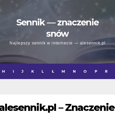
Sennik — znaczenie
snów
Najlepszy sennik w internecie — alesennik.pl
H
I
J
K
L
Ł
M
N
O
P
R
alesennik.pl – Znaczenie