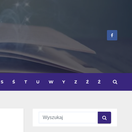
S
Ś
T
U
W
Y
Z
Ź
Ż