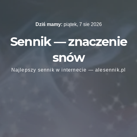
Skip
to
content
Dziś mamy:
piątek, 7 sie 2026
Sennik — znaczenie
snów
Najlepszy sennik w internecie — alesennik.pl