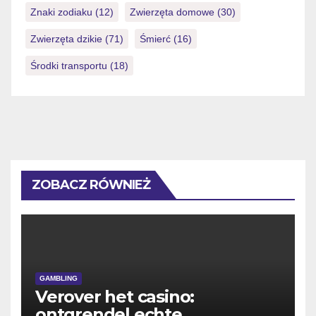
Znaki zodiaku
(12)
Zwierzęta domowe
(30)
Zwierzęta dzikie
(71)
Śmierć
(16)
Środki transportu
(18)
ZOBACZ RÓWNIEŻ
GAMBLING
Verover het casino:
ontgrendel echte