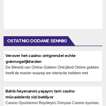
OSTATNIO DODANE SENNIKI
Verover het casino: ontgrendel echte
gokmogelijkheden
De Wereld van Online Gokken Ontcijferd Online gokken
heeft de manier waarop we interactie hebben met
casinospellen fundamenteel veranderd. Waar men
vroeger fysiek naar een casino moest reizen, kunnen
spelers nu vanuit het comfort van hun eigen huis
Bahis heyecanını yaşayın: tam casino
genieten van een breed scala aan gokopties, waaronder
mücadeleniz sizi bekliyor
de spannende wereld die soms ook kokobet kan
Casino Oyunlarının Büyüleyici Dünyası Casino oyunları,