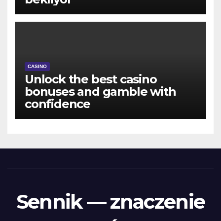
CASINO
Unlock the best casino
bonuses and gamble with
confidence
Sennik — znaczenie