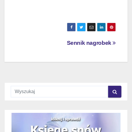
Nawigacja
Sennik nagrobek
wpisu