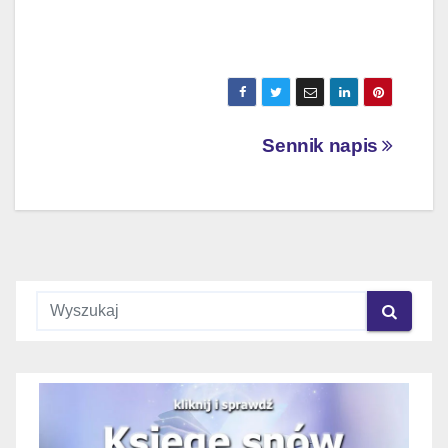
Nawigacja
Sennik napis
wpisu