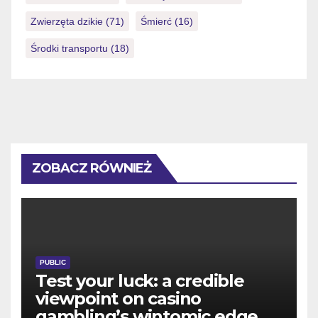
Zwierzęta dzikie
(71)
Śmierć
(16)
Środki transportu
(18)
ZOBACZ RÓWNIEŻ
PUBLIC
Test your luck: a credible
viewpoint on casino
gambling’s wintomic edge