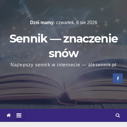
Skip
to
content
Dziś mamy:
czwartek, 6 sie 2026
Sennik — znaczenie
snów
Najlepszy sennik w internecie — alesennik.pl