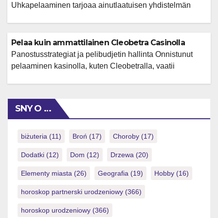
이트는 일시적으로 접속이 불가능한 […]
Uhkapelaaminen tarjoaa ainutlaatuisen yhdistelmän
jännitystä, strategista ajattelua ja mahdollisuutta
merkittäviin voittoihin. Se on viihdemuoto, joka on
kiehtonut ihmisiä vuosisatojen ajan, tarjoten pakoa
Pelaa kuin ammattilainen Cleobetra Casinolla
arjesta ja tilaisuuden testata onneaan ja taitojaan. Olipa
Panostusstrategiat ja pelibudjetin hallinta Onnistunut
kyseessä sitten klassiset pöytäpelit, modernit kolikkopelit
pelaaminen kasinolla, kuten Cleobetralla, vaatii
tai urheiluvedonlyönnin tuoma adrenaliini,
enemmän kuin pelkkää onnea; se edellyttää harkittua
uhkapelaamisen kenttä on laaja ja monipuolinen, ja
panostusstrategiaa ja tiukkaa pelibudjetin hallintaa.
monet etsivät tietoa esimerkiksi osoitteesta […]
Pelaajan tulee aina määrittää etukäteen summa, jonka
SNY O …
hän on valmis häviämään, ja pitäytyä siinä,
https://cleobetracasino-fi.com/fi-fi/ auttaa ehkäisemään
impulsiivisia päätöksiä ja turvautumista liian suuriin
biżuteria
(11)
Broń
(17)
Choroby
(17)
panoksiin tappioputken sattuessa. Eri pelit vaativat
Dodatki
(12)
Dom
(12)
Drzewa
(20)
erilaisia panostustasoja. Kolikkopeleissä panoksen […]
Elementy miasta
(26)
Geografia
(19)
Hobby
(16)
horoskop partnerski urodzeniowy
(366)
horoskop urodzeniowy
(366)