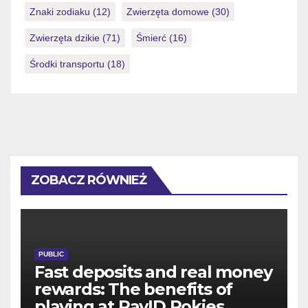
Znaki zodiaku
(12)
Zwierzęta domowe
(30)
Zwierzęta dzikie
(71)
Śmierć
(16)
Środki transportu
(18)
ZOBACZ RÓWNIEŻ
PUBLIC
Fast deposits and real money
rewards: The benefits of
playing at PayID Pokies