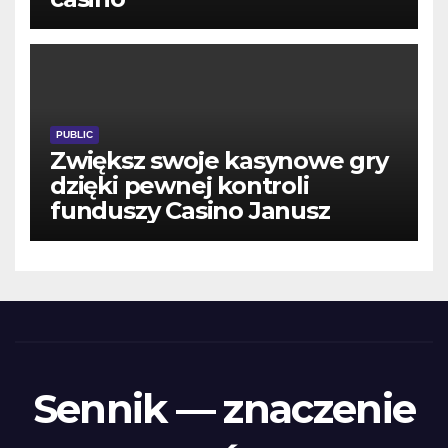
PUBLIC
Zwiększ swoje kasynowe gry
dzięki pewnej kontroli
funduszy Casino Janusz
Sennik — znaczenie