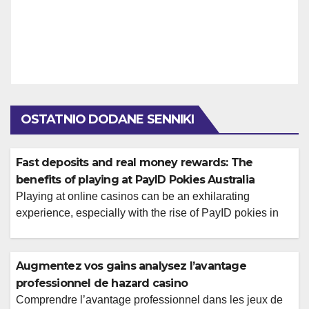
OSTATNIO DODANE SENNIKI
Fast deposits and real money rewards: The
benefits of playing at PayID Pokies Australia
Playing at online casinos can be an exhilarating
experience, especially with the rise of PayID pokies in
Australia. These platforms provide players with the
opportunity to make fast deposits and enjoy online
pokies australia payid real money rewards, enhancing
Augmentez vos gains analysez l’avantage
the overall gaming experience. This article will delve into
professionnel de hazard casino
the merits of utilizing PayID for online […]
Comprendre l’avantage professionnel dans les jeux de