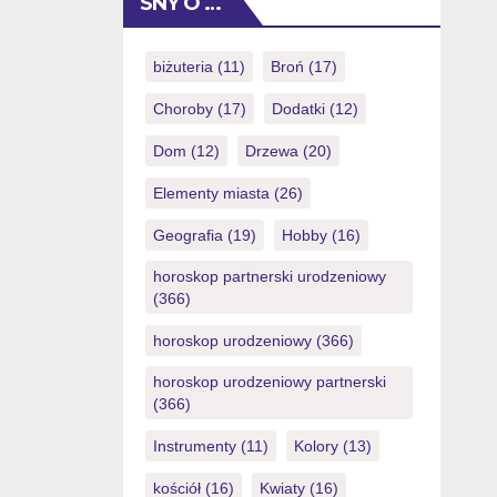
SNY O …
biżuteria
(11)
Broń
(17)
Choroby
(17)
Dodatki
(12)
Dom
(12)
Drzewa
(20)
Elementy miasta
(26)
Geografia
(19)
Hobby
(16)
horoskop partnerski urodzeniowy
(366)
horoskop urodzeniowy
(366)
horoskop urodzeniowy partnerski
(366)
Instrumenty
(11)
Kolory
(13)
kościół
(16)
Kwiaty
(16)