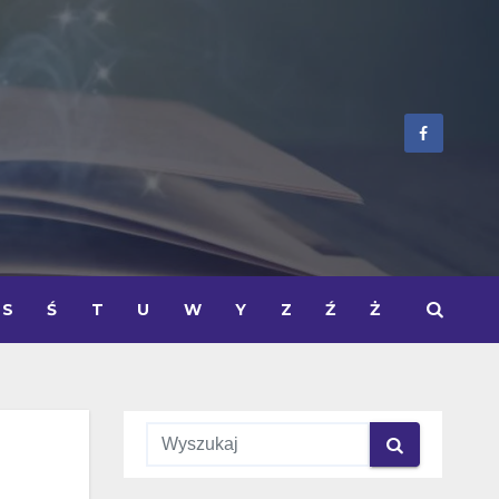
S
Ś
T
U
W
Y
Z
Ź
Ż