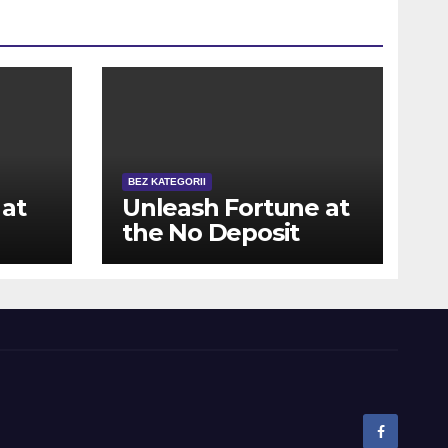
BEZ KATEGORII
 at
Unleash Fortune at
the No Deposit
uck
Freebet Casino
Adventure