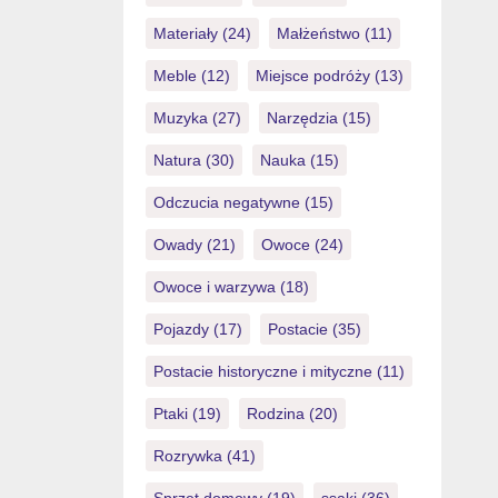
Materiały
(24)
Małżeństwo
(11)
Meble
(12)
Miejsce podróży
(13)
Muzyka
(27)
Narzędzia
(15)
Natura
(30)
Nauka
(15)
Odczucia negatywne
(15)
Owady
(21)
Owoce
(24)
Owoce i warzywa
(18)
Pojazdy
(17)
Postacie
(35)
Postacie historyczne i mityczne
(11)
Ptaki
(19)
Rodzina
(20)
Rozrywka
(41)