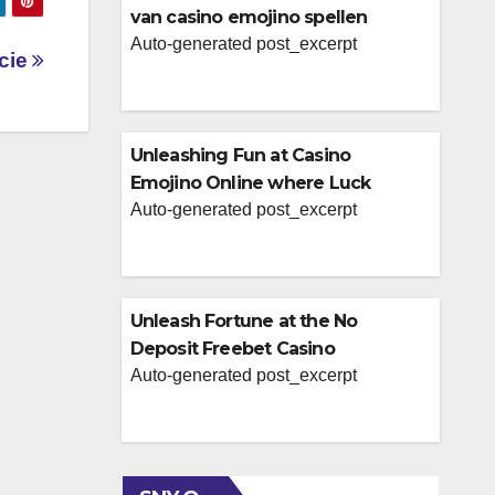
van casino emojino spellen
Auto-generated post_excerpt
icie
Unleashing Fun at Casino
Emojino Online where Luck
Meets Laughter
Auto-generated post_excerpt
Unleash Fortune at the No
Deposit Freebet Casino
Adventure
Auto-generated post_excerpt