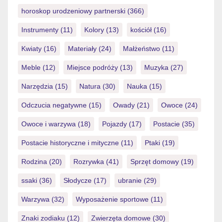
horoskop urodzeniowy partnerski
(366)
Instrumenty
(11)
Kolory
(13)
kościół
(16)
Kwiaty
(16)
Materiały
(24)
Małżeństwo
(11)
Meble
(12)
Miejsce podróży
(13)
Muzyka
(27)
Narzędzia
(15)
Natura
(30)
Nauka
(15)
Odczucia negatywne
(15)
Owady
(21)
Owoce
(24)
Owoce i warzywa
(18)
Pojazdy
(17)
Postacie
(35)
Postacie historyczne i mityczne
(11)
Ptaki
(19)
Rodzina
(20)
Rozrywka
(41)
Sprzęt domowy
(19)
ssaki
(36)
Słodycze
(17)
ubranie
(29)
Warzywa
(32)
Wyposażenie sportowe
(11)
Znaki zodiaku
(12)
Zwierzęta domowe
(30)