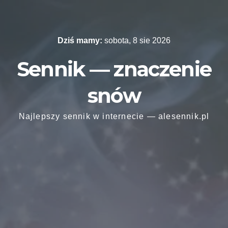
Skip
to
content
Dziś mamy:
sobota, 8 sie 2026
Sennik — znaczenie
snów
Najlepszy sennik w internecie — alesennik.pl