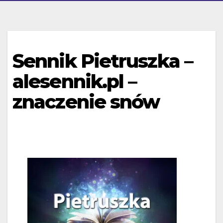
Sennik Pietruszka –
alesennik.pl –
znaczenie snów