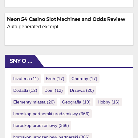
Neon 54 Casino Slot Machines and Odds Review
Auto-generated excerpt
SNY O …
biżuteria
(11)
Broń
(17)
Choroby
(17)
Dodatki
(12)
Dom
(12)
Drzewa
(20)
Elementy miasta
(26)
Geografia
(19)
Hobby
(16)
horoskop partnerski urodzeniowy
(366)
horoskop urodzeniowy
(366)
horoskop urodzeniowy partnerski
(366)