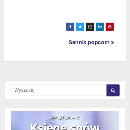
Nawigacja
Sennik popcorn
wpisu