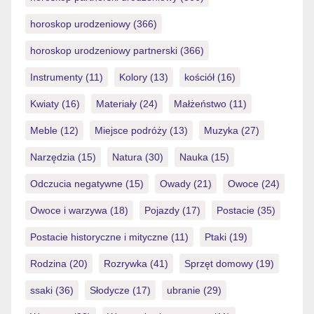
horoskop urodzeniowy
(366)
horoskop urodzeniowy partnerski
(366)
Instrumenty
(11)
Kolory
(13)
kościół
(16)
Kwiaty
(16)
Materiały
(24)
Małżeństwo
(11)
Meble
(12)
Miejsce podróży
(13)
Muzyka
(27)
Narzędzia
(15)
Natura
(30)
Nauka
(15)
Odczucia negatywne
(15)
Owady
(21)
Owoce
(24)
Owoce i warzywa
(18)
Pojazdy
(17)
Postacie
(35)
Postacie historyczne i mityczne
(11)
Ptaki
(19)
Rodzina
(20)
Rozrywka
(41)
Sprzęt domowy
(19)
ssaki
(36)
Słodycze
(17)
ubranie
(29)