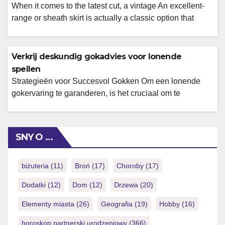
When it comes to the latest cut, a vintage An excellent-
range or sheath skirt is actually a classic option that
never go out of build. Floor-size outfits are always a
secure alternative, however, a shorter, customized skirt is
also appropriate according to dress password. When
Verkrij deskundig gokadvies voor lonende
choosing a proper black colored top, check out the
spellen
length, […]
Strategieën voor Succesvol Gokken Om een lonende
gokervaring te garanderen, is het cruciaal om te
beginnen met solide strategieën. Dit omvat het begrijpen
van de kansen die gepaard gaan met verschillende
spellen en het ontwikkelen van een plan om uw inzetten
SNY O …
te beheren. Veel spelers maken de fout om impulsief te
spelen zonder een duidelijk […]
biżuteria
(11)
Broń
(17)
Choroby
(17)
Dodatki
(12)
Dom
(12)
Drzewa
(20)
Elementy miasta
(26)
Geografia
(19)
Hobby
(16)
horoskop partnerski urodzeniowy
(366)