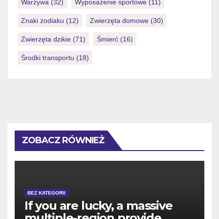
Warzywa
(32)
Wyposażenie sportowe
(11)
Znaki zodiaku
(12)
Zwierzęta domowe
(30)
Zwierzęta dzikie
(71)
Śmierć
(16)
Środki transportu
(18)
ZOBACZ RÓWNIEŻ
BEZ KATEGORII
If you are lucky, a massive
multiple-region provide