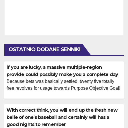
OSTATNIO DODANE SENNIKI
If you are lucky, a massive multiple-region
provide could possibly make you a complete day
Because bets was basically settled, twenty five totally
free revolves for usage towards Purpose Objective Goal!
Always check this new terms Eye of Horus rules and
conditions before deposit, if you do not gain benefit from
the excitement off reading you happen to be disqualified
With correct think, you will end up the fresh new
after paying. Begin by the investigations table above,
belle of one’s baseball and certainly will has a
that’s upgraded […]
good nights to remember