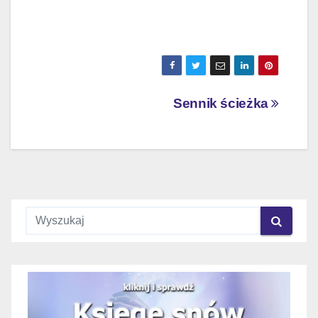
Nawigacja
Sennik ścieżka
wpisu