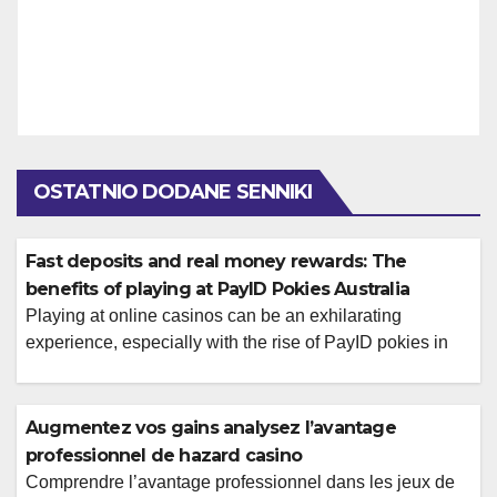
OSTATNIO DODANE SENNIKI
Fast deposits and real money rewards: The
benefits of playing at PayID Pokies Australia
Playing at online casinos can be an exhilarating
experience, especially with the rise of PayID pokies in
Australia. These platforms provide players with the
opportunity to make fast deposits and enjoy online
pokies australia payid real money rewards, enhancing
Augmentez vos gains analysez l’avantage
the overall gaming experience. This article will delve into
professionnel de hazard casino
the merits of utilizing PayID for online […]
Comprendre l’avantage professionnel dans les jeux de