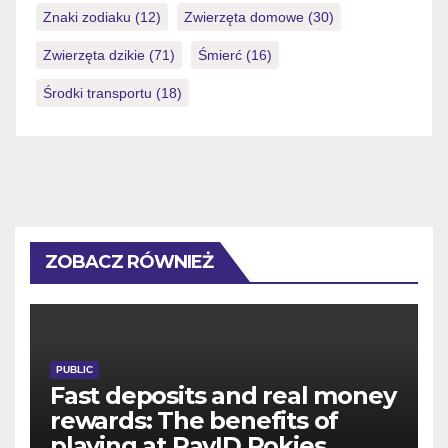
Znaki zodiaku
(12)
Zwierzęta domowe
(30)
Zwierzęta dzikie
(71)
Śmierć
(16)
Środki transportu
(18)
ZOBACZ RÓWNIEŻ
PUBLIC
Fast deposits and real money
rewards: The benefits of
playing at PayID Pokies