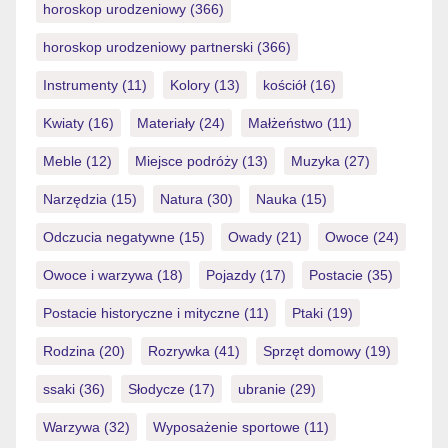
horoskop urodzeniowy
(366)
horoskop urodzeniowy partnerski
(366)
Instrumenty
(11)
Kolory
(13)
kościół
(16)
Kwiaty
(16)
Materiały
(24)
Małżeństwo
(11)
Meble
(12)
Miejsce podróży
(13)
Muzyka
(27)
Narzędzia
(15)
Natura
(30)
Nauka
(15)
Odczucia negatywne
(15)
Owady
(21)
Owoce
(24)
Owoce i warzywa
(18)
Pojazdy
(17)
Postacie
(35)
Postacie historyczne i mityczne
(11)
Ptaki
(19)
Rodzina
(20)
Rozrywka
(41)
Sprzęt domowy
(19)
ssaki
(36)
Słodycze
(17)
ubranie
(29)
Warzywa
(32)
Wyposażenie sportowe
(11)