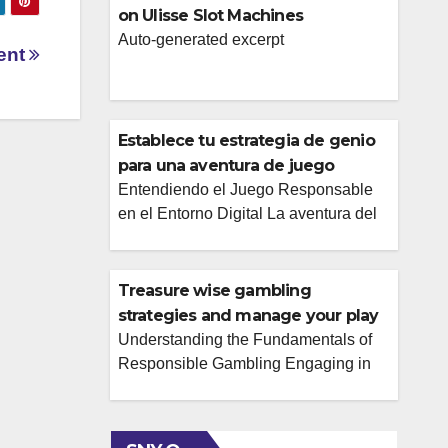
on Ulisse Slot Machines
Auto-generated excerpt
ent
Establece tu estrategia de genio
para una aventura de juego
gratificante
Entendiendo el Juego Responsable
en el Entorno Digital La aventura del
juego, especialmente en el ámbito
online, puede ser una fuente de
entretenimiento emocionante y
Treasure wise gambling
potencialmente gratificante. Sin
strategies and manage your play
embargo, para que esta experiencia
at waliya bet.
Understanding the Fundamentals of
sea verdaderamente positiva y
Responsible Gambling Engaging in
sostenible, es fundamental abordarla
online gambling can be an exciting
con una estrategia bien pensada y un
form of entertainment, but it’s crucial to
compromiso firme con el juego
approach it with a responsible