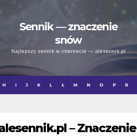
Sennik — znaczenie
snów
Najlepszy sennik w internecie — alesennik.pl
H
I
J
K
L
Ł
M
N
O
P
R
alesennik.pl – Znaczenie