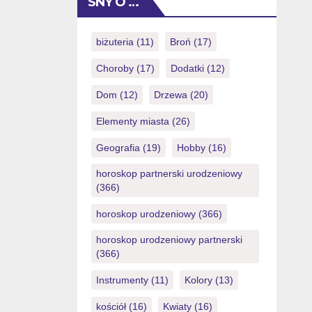
SNY O …
responsable. Esto […]
mindset. Wise gambling strategies
begin with understanding the inherent
risks involved. This means
biżuteria
(11)
Broń
(17)
acknowledging that outcomes are not
Choroby
(17)
Dodatki
(12)
guaranteed and that losses are a
possibility. Setting clear financial limits
Dom
(12)
Drzewa
(20)
[…]
Elementy miasta
(26)
Geografia
(19)
Hobby
(16)
horoskop partnerski urodzeniowy
(366)
horoskop urodzeniowy
(366)
horoskop urodzeniowy partnerski
(366)
Instrumenty
(11)
Kolory
(13)
kościół
(16)
Kwiaty
(16)