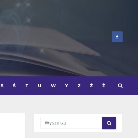
S
Ś
T
U
W
Y
Z
Ź
Ż