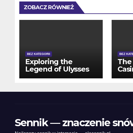
ZOBACZ RÓWNIEŻ
BEZ KATEGORII
BEZ KAT
Exploring the
The 
Legend of Ulysses
Casi
on Ulisse Slot
Dep
Machines
Sennik — znaczenie snó