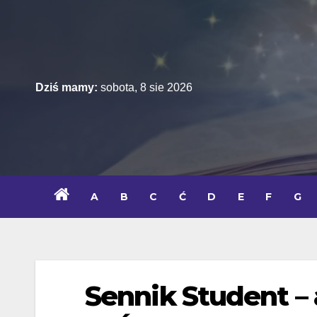
Skip
to
content
Dziś mamy:
sobota, 8 sie 2026
A
B
C
Ć
D
E
F
G
Sennik Student – 