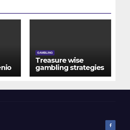
GAMBLING
Treasure wise
enio
gambling strategies
ura
and manage your
play at waliya bet.