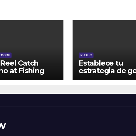
EGORII
PUBLIC
Reel Catch
Establece tu
no at Fishing
estrategia de g
ot
para una avent
de juego
gratificante
w