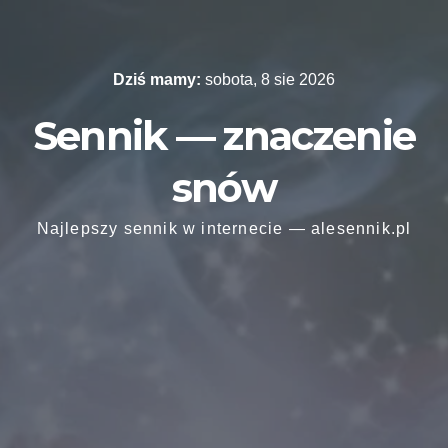
Skip
to
content
Dziś mamy:
sobota, 8 sie 2026
Sennik — znaczenie
snów
Najlepszy sennik w internecie — alesennik.pl