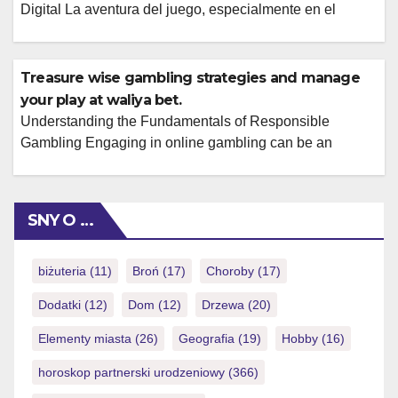
Digital La aventura del juego, especialmente en el
ámbito online, puede ser una fuente de entretenimiento
emocionante y potencialmente gratificante. Sin embargo,
para que esta experiencia sea verdaderamente positiva
Treasure wise gambling strategies and manage
y sostenible, es fundamental abordarla con una
your play at waliya bet.
estrategia bien pensada y un compromiso firme con el
Understanding the Fundamentals of Responsible
juego responsable. Esto […]
Gambling Engaging in online gambling can be an
exciting form of entertainment, but it’s crucial to approach
it with a responsible mindset. Wise gambling strategies
begin with understanding the inherent risks involved.
SNY O …
This means acknowledging that outcomes are not
guaranteed and that losses are a possibility. Setting
clear financial limits […]
biżuteria
(11)
Broń
(17)
Choroby
(17)
Dodatki
(12)
Dom
(12)
Drzewa
(20)
Elementy miasta
(26)
Geografia
(19)
Hobby
(16)
horoskop partnerski urodzeniowy
(366)