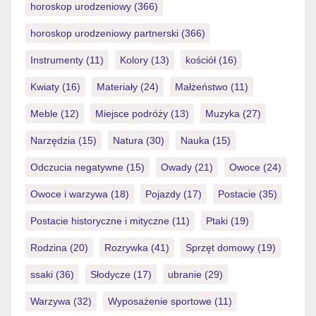
horoskop urodzeniowy
(366)
horoskop urodzeniowy partnerski
(366)
Instrumenty
(11)
Kolory
(13)
kościół
(16)
Kwiaty
(16)
Materiały
(24)
Małżeństwo
(11)
Meble
(12)
Miejsce podróży
(13)
Muzyka
(27)
Narzędzia
(15)
Natura
(30)
Nauka
(15)
Odczucia negatywne
(15)
Owady
(21)
Owoce
(24)
Owoce i warzywa
(18)
Pojazdy
(17)
Postacie
(35)
Postacie historyczne i mityczne
(11)
Ptaki
(19)
Rodzina
(20)
Rozrywka
(41)
Sprzęt domowy
(19)
ssaki
(36)
Słodycze
(17)
ubranie
(29)
Warzywa
(32)
Wyposażenie sportowe
(11)