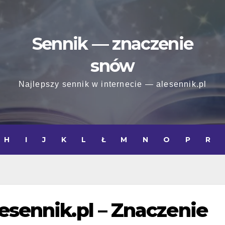
Sennik — znaczenie
snów
Najlepszy sennik w internecie — alesennik.pl
H
I
J
K
L
Ł
M
N
O
P
R
esennik.pl – Znaczenie