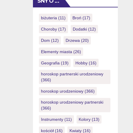
SNY O …
acest lucru […]
Twisting gratuite. O serie de celor
poate ob?ine bune Fillip fara
depunere care au Revolve gratuite
biżuteria
(11)
Broń
(17)
oferite din cauza cazinourile online
Choroby
(17)
Dodatki
(12)
legale Out of Romania in […]
Dom
(12)
Drzewa
(20)
Elementy miasta
(26)
Geografia
(19)
Hobby
(16)
horoskop partnerski urodzeniowy
(366)
horoskop urodzeniowy
(366)
horoskop urodzeniowy partnerski
(366)
Instrumenty
(11)
Kolory
(13)
kościół
(16)
Kwiaty
(16)