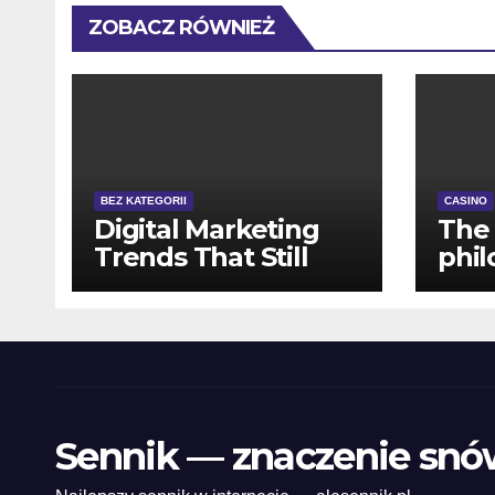
ZOBACZ RÓWNIEŻ
BEZ KATEGORII
CASINO
Digital Marketing
The 
Trends That Still
phil
Matter in 2026
winn
gam
Sennik — znaczenie snó