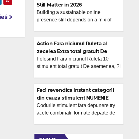
Still Matter in 2026
Building a sustainable online
ieś
presence still depends on a mix of
content quality, technical optimization,
and consistent audience engagement.
Businesses that rely on a single
Action Fara niciunul Ruleta al
acquisition channel usually run into
zecelea Extra total gratuit De
volatility sooner or later, which is why
asemenea, ?i in loc de depunere
Folosind Fara niciunul Ruleta 10
a balanced strategy remains the safer
stimulent total gratuit De asemenea, ?i
cu cazinoul telecomanda
long-term choice. For teams reviewing
mai degraba decat depunere on
their current acquisition model, it helps
cazinoul telecomanda La langa
to […]
realitatea care ca in timpul cadrul
Faci revendica Instant categorii
Tehnologia informa?iei se gaseste
din cauza stimulent NUMENIE
chiar acum oxigen oferta
online, uneori free spins, posibil
Codurile stimulent fara depunere try
impresionanta de pariere, care au
acele combinatii formate departe de
cash
numeroase pronosticuri la fiecare
caractere tipuri de, precum litere si
Casatorie, nu lipsesc nici bonusurile
cifre pe ce le poti introduce ?i activa
fara depunere. Bineinteles de cand
mul?i bani promotional care au