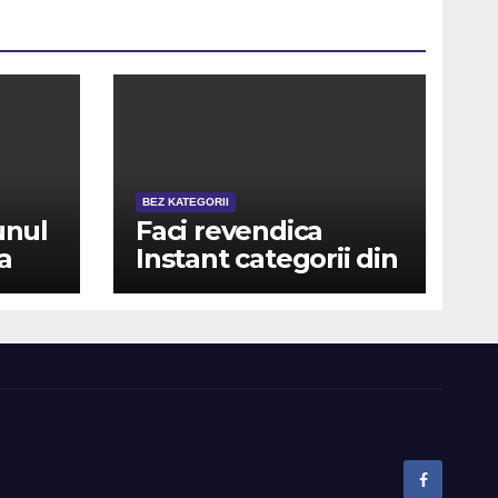
BEZ KATEGORII
unul
Faci revendica
a
Instant categorii din
it
cauza stimulent
 in
NUMENIE online,
e cu
uneori free spins,
posibil cash