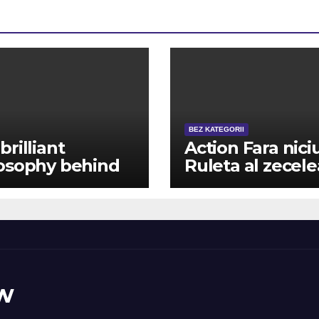
BEZ KATEGORII
brilliant
Action Fara nici
osophy behind
Ruleta al zecele
ing casino
Extra total gratu
es
De asemenea, ?i
loc de depuner
cazinoul
telecomanda
w