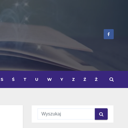
S
Ś
T
U
W
Y
Z
Ź
Ż