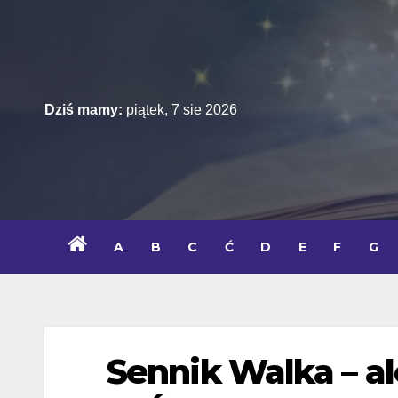
Skip
to
content
Dziś mamy:
piątek, 7 sie 2026
A
B
C
Ć
D
E
F
G
Sennik Walka – al