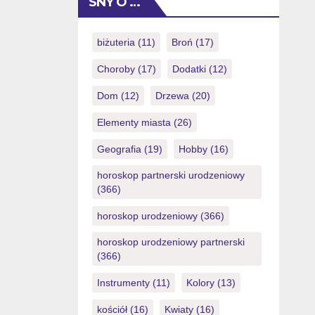
SNY O …
biżuteria
(11)
Broń
(17)
Choroby
(17)
Dodatki
(12)
Dom
(12)
Drzewa
(20)
Elementy miasta
(26)
Geografia
(19)
Hobby
(16)
horoskop partnerski urodzeniowy
(366)
horoskop urodzeniowy
(366)
horoskop urodzeniowy partnerski
(366)
Instrumenty
(11)
Kolory
(13)
kościół
(16)
Kwiaty
(16)