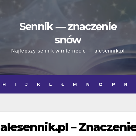
Sennik — znaczenie
snów
Najlepszy sennik w internecie — alesennik.pl
H
I
J
K
L
Ł
M
N
O
P
R
alesennik.pl – Znaczeni