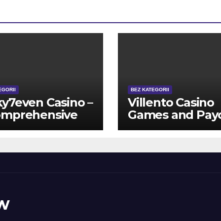
EGORII
BEZ KATEGORII
y7even Casino –
Villento Casino
omprehensive
Games and Pay
e to Slot
Structure Revi
hine Games and
tegies
w