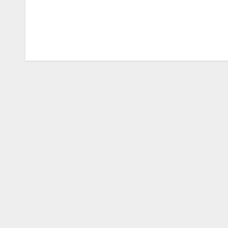
Nawigacja
wpisu