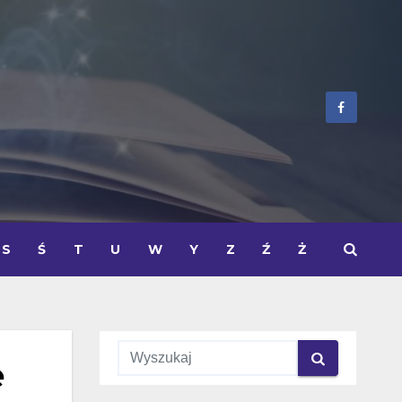
S
Ś
T
U
W
Y
Z
Ź
Ż
e