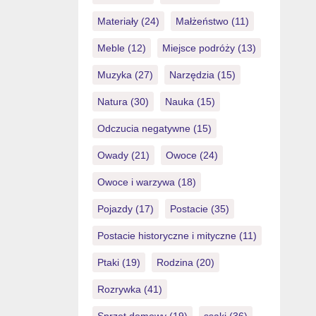
Materiały
(24)
Małżeństwo
(11)
Meble
(12)
Miejsce podróży
(13)
Muzyka
(27)
Narzędzia
(15)
Natura
(30)
Nauka
(15)
Odczucia negatywne
(15)
Owady
(21)
Owoce
(24)
Owoce i warzywa
(18)
Pojazdy
(17)
Postacie
(35)
Postacie historyczne i mityczne
(11)
Ptaki
(19)
Rodzina
(20)
Rozrywka
(41)