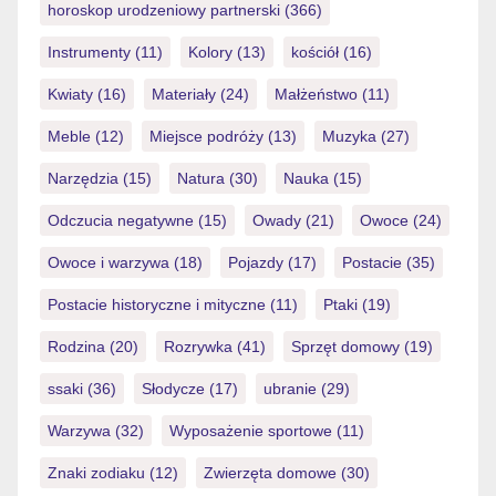
horoskop urodzeniowy partnerski
(366)
Instrumenty
(11)
Kolory
(13)
kościół
(16)
Kwiaty
(16)
Materiały
(24)
Małżeństwo
(11)
Meble
(12)
Miejsce podróży
(13)
Muzyka
(27)
Narzędzia
(15)
Natura
(30)
Nauka
(15)
Odczucia negatywne
(15)
Owady
(21)
Owoce
(24)
Owoce i warzywa
(18)
Pojazdy
(17)
Postacie
(35)
Postacie historyczne i mityczne
(11)
Ptaki
(19)
Rodzina
(20)
Rozrywka
(41)
Sprzęt domowy
(19)
ssaki
(36)
Słodycze
(17)
ubranie
(29)
Warzywa
(32)
Wyposażenie sportowe
(11)
Znaki zodiaku
(12)
Zwierzęta domowe
(30)