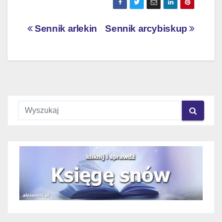
Nawigacja
Sennik arlekin
Sennik arcybiskup
wpisu