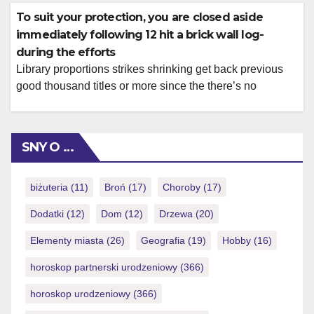
feel. A position you to will bring an innovative new form
To suit your protection, you are closed aside
or […]
immediately following 12 hit a brick wall log-
during the efforts
Library proportions strikes shrinking get back previous
good thousand titles or more since the there’s no
treatment for realistically enjoy that many video game
anyhow. For the states in place of legal gambling on line,
paina tätä sivustoa sweepstakes gambling enterprises
SNY O …
give a near alternative you to definitely we are going to
talk about later […]
biżuteria
(11)
Broń
(17)
Choroby
(17)
Dodatki
(12)
Dom
(12)
Drzewa
(20)
Elementy miasta
(26)
Geografia
(19)
Hobby
(16)
horoskop partnerski urodzeniowy
(366)
horoskop urodzeniowy
(366)