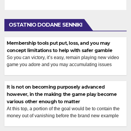
OSTATNIO DODANE SENNIKI
Membership tools put put, loss, and you may
concept limitations to help with safer gamble
So you can victory, it’s easy, remain playing new video
game you adore and you may accumulating issues
Players publish a photograph ID, proof address, and fee
facts during the account. Restrictions differ because of
the means and you will part and you will display about
It is not on becoming purposely advanced
cashier to your certified web site. There was designs […]
however, in the making the game play become
various other enough to matter
At this top, a portion of the goal would be to contain the
money out of vanishing before the brand new example
has a chance to accept during the. Often, actually a small
change to a normal setup changes the brand new whole