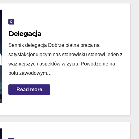
D
Delegacja
Sennik delegacja Dobrze płatna praca na
satysfakcjonującym nas stanowisku stanowi jeden z
ważniejszych aspektów w życiu. Powodzenie na
polu zawodowym…
Read more