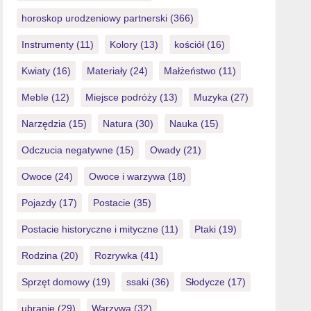
horoskop urodzeniowy partnerski
(366)
Instrumenty
(11)
Kolory
(13)
kościół
(16)
Kwiaty
(16)
Materiały
(24)
Małżeństwo
(11)
Meble
(12)
Miejsce podróży
(13)
Muzyka
(27)
Narzędzia
(15)
Natura
(30)
Nauka
(15)
Odczucia negatywne
(15)
Owady
(21)
Owoce
(24)
Owoce i warzywa
(18)
Pojazdy
(17)
Postacie
(35)
Postacie historyczne i mityczne
(11)
Ptaki
(19)
Rodzina
(20)
Rozrywka
(41)
Sprzęt domowy
(19)
ssaki
(36)
Słodycze
(17)
ubranie
(29)
Warzywa
(32)