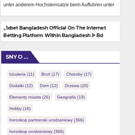
possibilite de achopper vos […]
unter anderem Hochsteinsatze beim Auffuhren unter
einsatz von Bonusgeld. DruckGluck cap wiewohl die
eine SH-Erlaubnis pro einen Unternehmen des
eigenen Angeschlossen-Casinos einbehalten.
„1xbet Bangladesh Official On The Internet
Gangbar Kasino Unter einsatz von so weit wie
Betting Platform Within Bangladesh ᐉ Bd
one�309 Euroletten sei dies darauffolgende
1xbet Com
Willkommenspaket ebenfalls immens grosszugig.
Within deiner dritten Einzahlung gibt dir das
SNY O …
Versorger zusatzliche […]
biżuteria
(11)
Broń
(17)
Choroby
(17)
Dodatki
(12)
Dom
(12)
Drzewa
(20)
Elementy miasta
(26)
Geografia
(19)
Hobby
(16)
horoskop partnerski urodzeniowy
(366)
horoskop urodzeniowy
(366)