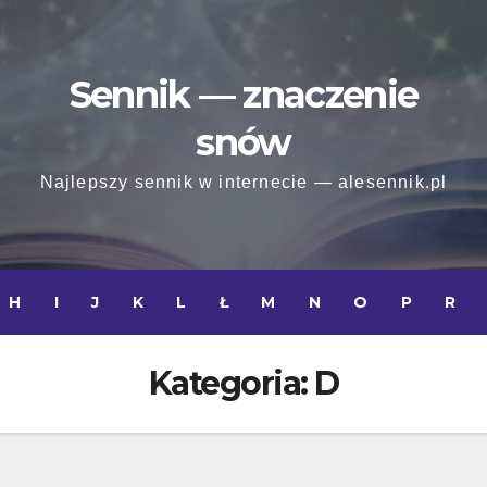
Sennik — znaczenie
snów
Najlepszy sennik w internecie — alesennik.pl
H
I
J
K
L
Ł
M
N
O
P
R
Kategoria:
D