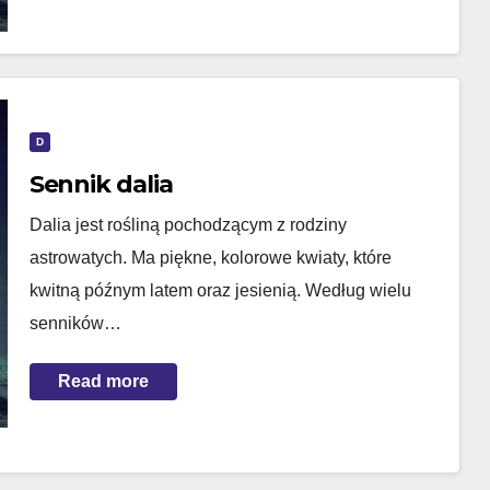
D
Sennik dalia
Dalia jest rośliną pochodzącym z rodziny
astrowatych. Ma piękne, kolorowe kwiaty, które
kwitną późnym latem oraz jesienią. Według wielu
senników…
Read more