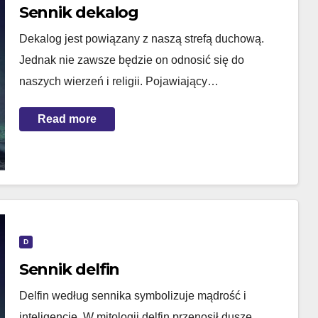
Sennik dekalog
Dekalog jest powiązany z naszą strefą duchową.
Jednak nie zawsze będzie on odnosić się do
naszych wierzeń i religii. Pojawiający…
Read more
D
Sennik delfin
Delfin według sennika symbolizuje mądrość i
inteligencję. W mitologii delfin przenosił dusze