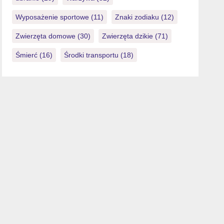
Wyposażenie sportowe
(11)
Znaki zodiaku
(12)
Zwierzęta domowe
(30)
Zwierzęta dzikie
(71)
Śmierć
(16)
Środki transportu
(18)