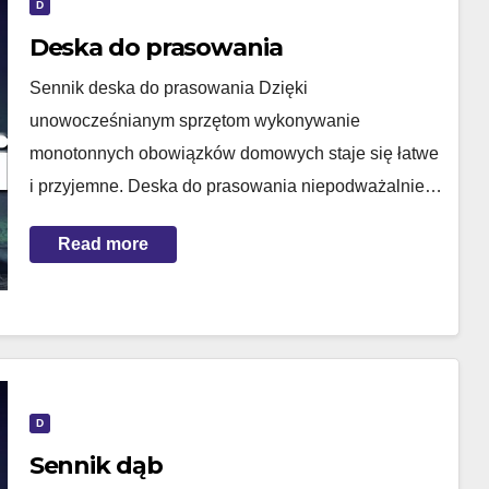
D
Deska do prasowania
Sennik deska do prasowania Dzięki
unowocześnianym sprzętom wykonywanie
monotonnych obowiązków domowych staje się łatwe
i przyjemne. Deska do prasowania niepodważalnie…
Read more
D
Sennik dąb