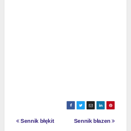
Nawigacja
Sennik błękit
Sennik błazen