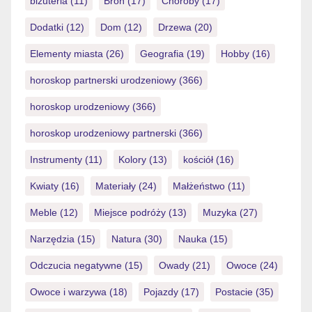
Janusz oferuje narzędzia, które w tym pomagają.
biżuteria
(11)
Broń
(17)
Choroby
(17)
Pozwala to uniknąć […]
Dodatki
(12)
Dom
(12)
Drzewa
(20)
Elementy miasta
(26)
Geografia
(19)
Hobby
(16)
horoskop partnerski urodzeniowy
(366)
horoskop urodzeniowy
(366)
horoskop urodzeniowy partnerski
(366)
Instrumenty
(11)
Kolory
(13)
kościół
(16)
Kwiaty
(16)
Materiały
(24)
Małżeństwo
(11)
Meble
(12)
Miejsce podróży
(13)
Muzyka
(27)
Narzędzia
(15)
Natura
(30)
Nauka
(15)
Odczucia negatywne
(15)
Owady
(21)
Owoce
(24)
Owoce i warzywa
(18)
Pojazdy
(17)
Postacie
(35)