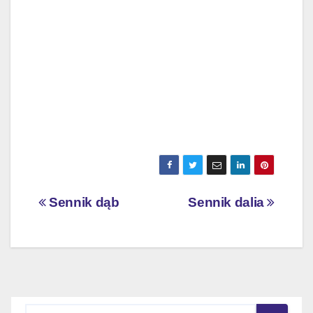
Nawigacja
Sennik dąb
Sennik dalia
wpisu