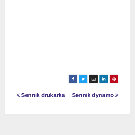
Nawigacja
Sennik drukarka
Sennik dynamo
wpisu