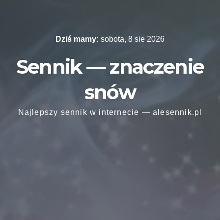
Skip
to
content
Dziś mamy:
sobota, 8 sie 2026
Sennik — znaczenie
snów
Najlepszy sennik w internecie — alesennik.pl