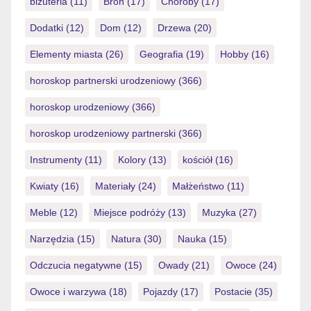
biżuteria
(11)
Broń
(17)
Choroby
(17)
Dodatki
(12)
Dom
(12)
Drzewa
(20)
Elementy miasta
(26)
Geografia
(19)
Hobby
(16)
horoskop partnerski urodzeniowy
(366)
horoskop urodzeniowy
(366)
horoskop urodzeniowy partnerski
(366)
Instrumenty
(11)
Kolory
(13)
kościół
(16)
Kwiaty
(16)
Materiały
(24)
Małżeństwo
(11)
Meble
(12)
Miejsce podróży
(13)
Muzyka
(27)
Narzędzia
(15)
Natura
(30)
Nauka
(15)
Odczucia negatywne
(15)
Owady
(21)
Owoce
(24)
Owoce i warzywa
(18)
Pojazdy
(17)
Postacie
(35)