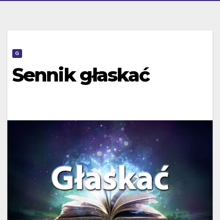
G
Sennik głaskać