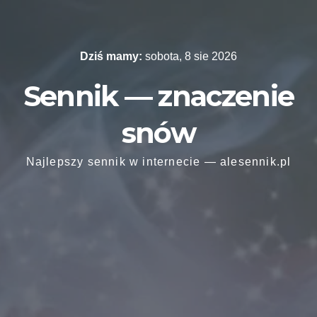
Skip
to
content
Dziś mamy:
sobota, 8 sie 2026
Sennik — znaczenie
snów
Najlepszy sennik w internecie — alesennik.pl