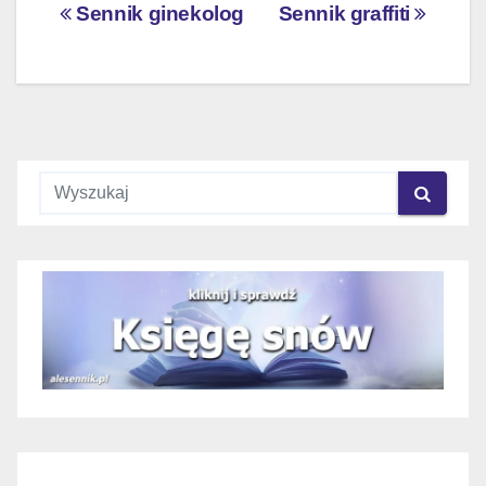
Nawigacja
Sennik ginekolog
Sennik graffiti
wpisu