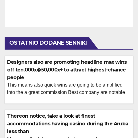
OSTATNIO DODANE SENNIKI
Designers also are promoting headline max wins
off ten,000x�50,000x+ to attract highest-chance
people
This means also quick wins are going to be amplified
into the a great commission Best company are notable
for reliable RTP patterns, authoritative RNG solutions,
good incentive mechanics, and you may consistent the
brand new releases across controlled locations. The
Thereon notice, take a look at finest
fresh designer behind a position has a major impact on
accommodations having casino during the Aruba
game play high quality, […]
less than