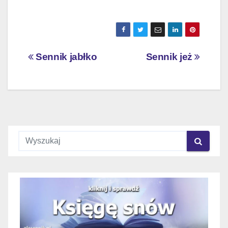
Nawigacja
Sennik jabłko
Sennik jeż
wpisu