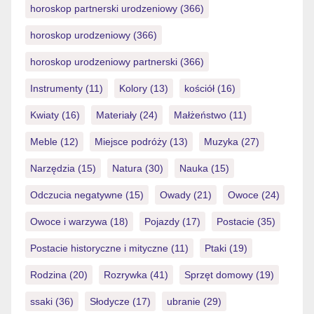
horoskop partnerski urodzeniowy
(366)
horoskop urodzeniowy
(366)
horoskop urodzeniowy partnerski
(366)
Instrumenty
(11)
Kolory
(13)
kościół
(16)
Kwiaty
(16)
Materiały
(24)
Małżeństwo
(11)
Meble
(12)
Miejsce podróży
(13)
Muzyka
(27)
Narzędzia
(15)
Natura
(30)
Nauka
(15)
Odczucia negatywne
(15)
Owady
(21)
Owoce
(24)
Owoce i warzywa
(18)
Pojazdy
(17)
Postacie
(35)
Postacie historyczne i mityczne
(11)
Ptaki
(19)
Rodzina
(20)
Rozrywka
(41)
Sprzęt domowy
(19)
ssaki
(36)
Słodycze
(17)
ubranie
(29)