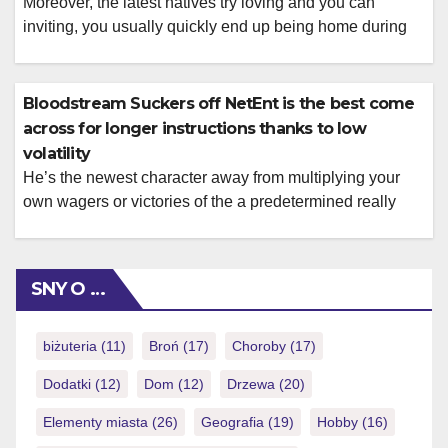
Moreover, the latest natives try loving and you can
inviting, you usually quickly end up being home during
your see. There are a few of the finest Caribbean
coastlines right here, such as Palm Seashore and you
will Eagle Seashore. Happy to strike the harbors while
Bloodstream Suckers off NetEnt is the best come
you are experiencing the luxury of your resorts & […]
across for longer instructions thanks to low
volatility
He’s the newest character away from multiplying your
own wagers or victories of the a predetermined really
worth Book out of 99 of the Relax Gaming was at the top
of our record which have a maximum victory away from
twelve,075x. These are generally the new online game
SNY O …
the spot where the math works for […]
biżuteria
(11)
Broń
(17)
Choroby
(17)
Dodatki
(12)
Dom
(12)
Drzewa
(20)
Elementy miasta
(26)
Geografia
(19)
Hobby
(16)