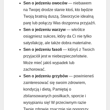
Sen o jedzeniu
owoców
— niebawem
na Twojej drodze stanie ktoś, kto będzie
Twoją bratnią duszą. Stworzycie idealną
parę lub połączy Was dozgonna przyjaźń.
Sen o jedzeniu
warzyw
— wkrótce
osiągniesz sukces, który da Ci nie tylko
satysfakcję, ale także dobra materialne.
Sen o jedzeniu
fasoli
— któryś z Twoich
przyjaciół jest w niebezpieczeństwie.
Może mieć jakiś wypadek lub
zachorować.
Sen o jedzeniu
grzybów
— powinieneś
zainteresować się swoim zdrowiem,
kondycją i dietą. Pamiętaj o
zbilansowanych posiłkach, sporcie i
wysypianiu się! W przeciwnym razie
Twoje zdrowie znacznie się pogorszy.