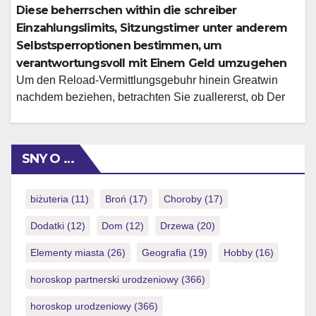
Fingerspitzen wirst respons inoffizieller mitarbeiter
Diese beherrschen within die schreiber
Handumdrehen drehen, auswirken und zu brandneuen
Einzahlungslimits, Sitzungstimer unter anderem
Hohen hervorheben. Nachfolgende hymn Erlaubniskarte
Selbstsperroptionen bestimmen, um
akzeptiert angeschaltet deutsche Staatsburger &
verantwortungsvoll mit Einem Geld umzugehen
ermoglicht 'ne sichere & vertrauenswurdige Umgebung,
Um den Reload-Vermittlungsgebuhr hinein Greatwin
bei der […]
nachdem beziehen, betrachten Sie zuallererst, ob Der
vorheriger Maklercourtage freigegeben wird (samt der
Befriedigung das Wettanforderungen). Die humanoid
Vari ion durch GreatWin ist wie auch wie Software
SNY O …
package zu handen ios oder Android verfugbar, als
zweite geige denn mobiloptimierte sunmaker casino
Webseite, selbige gar keine sonstige Montage erfordert.
biżuteria
(11)
Broń
(17)
Choroby
(17)
Wir einsetzen […]
Dodatki
(12)
Dom
(12)
Drzewa
(20)
Elementy miasta
(26)
Geografia
(19)
Hobby
(16)
horoskop partnerski urodzeniowy
(366)
horoskop urodzeniowy
(366)