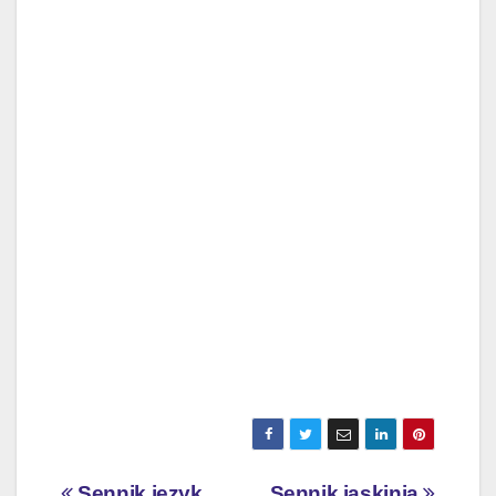
Sennik język
Sennik jaskinia