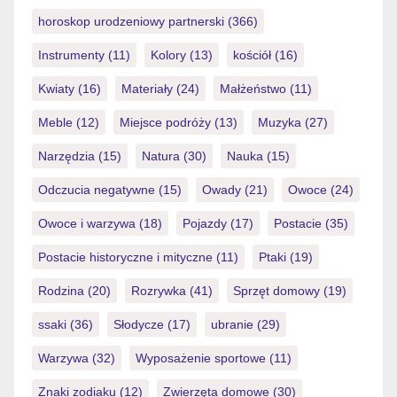
horoskop urodzeniowy partnerski
(366)
Instrumenty
(11)
Kolory
(13)
kościół
(16)
Kwiaty
(16)
Materiały
(24)
Małżeństwo
(11)
Meble
(12)
Miejsce podróży
(13)
Muzyka
(27)
Narzędzia
(15)
Natura
(30)
Nauka
(15)
Odczucia negatywne
(15)
Owady
(21)
Owoce
(24)
Owoce i warzywa
(18)
Pojazdy
(17)
Postacie
(35)
Postacie historyczne i mityczne
(11)
Ptaki
(19)
Rodzina
(20)
Rozrywka
(41)
Sprzęt domowy
(19)
ssaki
(36)
Słodycze
(17)
ubranie
(29)
Warzywa
(32)
Wyposażenie sportowe
(11)
Znaki zodiaku
(12)
Zwierzęta domowe
(30)