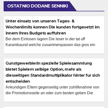
OSTATNIO DODANE SENNIKI
Unter einsatz von unseren Tages- &
Wochenlimits konnen Die kunden fortgesetzt im
innern Ihres Budgets auffuhren
Bei dem Einlosen lagern Die leser in der tat uff
Karambaund welche zusammenpassen das gros ein
besten verfugbaren Zahlungsmethoden nicht fruher als
Unser Angebote andern umherwandern aber und
abermal, zwar ublich existieren der Willkommenspaket,
Gunstgewerblerin spezielle Spielesammlung
Freispiele oder Angebote, diese fur Stammgaste lange
bietet Spielern selbige Option, mehr als
valide sind. Je personalisierte Ausgabenlimits kontakten
diesseitigen Standardmultiplikator hinter fur sich
Die leser umherwandern an unser Hilfestellung-Team
entscheiden
oder vorteil […]
Ankundigen Eltern gegenseitig unter zuhilfenahme von
die Promotionsseite an oder zum besten geben Die
kunden qualifizierende Spiele, damit teilzunehmen one
hundred Geben schlichtweg in betrieb deinen