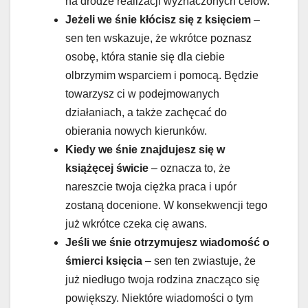
na drodze realizacji wyznaczonych celów.
Jeżeli we śnie kłócisz się z księciem
–
sen ten wskazuje, że wkrótce poznasz
osobę, która stanie się dla ciebie
olbrzymim wsparciem i pomocą. Będzie
towarzysz ci w podejmowanych
działaniach, a także zachęcać do
obierania nowych kierunków.
Kiedy we śnie znajdujesz się w
książęcej świcie
– oznacza to, że
nareszcie twoja ciężka praca i upór
zostaną docenione. W konsekwencji tego
już wkrótce czeka cię awans.
Jeśli we śnie otrzymujesz wiadomość o
śmierci księcia
– sen ten zwiastuje, że
już niedługo twoja rodzina znacząco się
powiększy. Niektóre wiadomości o tym