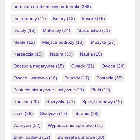
horoskop urodzeniowy partnerski
(366)
Instrumenty
(11)
Kolory
(13)
kościół
(16)
Kwiaty
(16)
Materiały
(24)
Małżeństwo
(11)
Meble
(12)
Miejsce podróży
(13)
Muzyka
(27)
Narzędzia
(15)
Natura
(30)
Nauka
(15)
Odczucia negatywne
(15)
Owady
(21)
Owoce
(24)
Owoce i warzywa
(18)
Pojazdy
(17)
Postacie
(35)
Postacie historyczne i mityczne
(11)
Ptaki
(19)
Rodzina
(20)
Rozrywka
(41)
Sprzęt domowy
(19)
ssaki
(36)
Słodycze
(17)
ubranie
(29)
Warzywa
(32)
Wyposażenie sportowe
(11)
Znaki zodiaku
(12)
Zwierzęta domowe
(30)