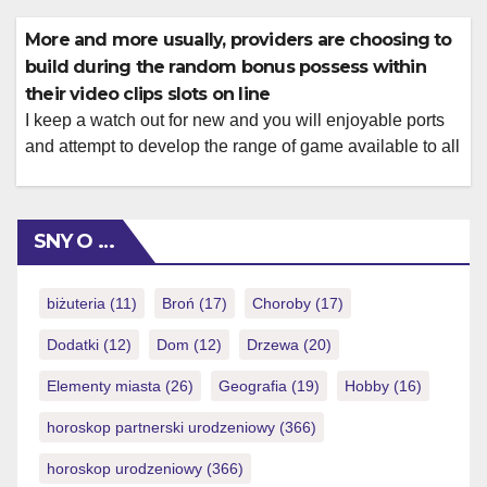
sweepstakes casinos) on opportunity to victory honours.
Free harbors are typically just like their genuine-money
More and more usually, providers are choosing to
competitors with regards to game play, enjoys, paylines,
build during the random bonus possess within
and you may bonus cycles. […]
their video clips slots on line
I keep a watch out for new and you will enjoyable ports
and attempt to develop the range of game available to all
of our profiles. We have been dealing with boosting free-
slots-no-down load thus of now you are getting a
complete information about position games which have
SNY O …
paytables and you will effective combinations. Because
[…]
biżuteria
(11)
Broń
(17)
Choroby
(17)
Dodatki
(12)
Dom
(12)
Drzewa
(20)
Elementy miasta
(26)
Geografia
(19)
Hobby
(16)
horoskop partnerski urodzeniowy
(366)
horoskop urodzeniowy
(366)