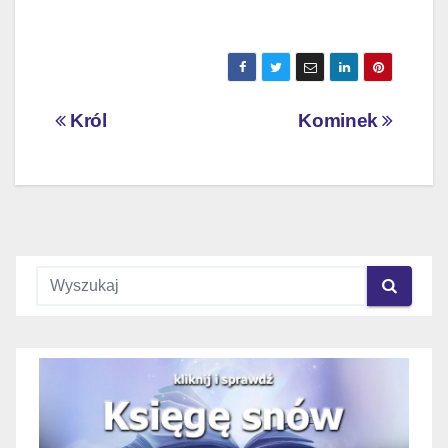
Nawigacja
Król
Kominek
wpisu