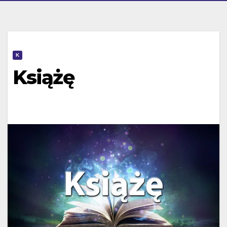
K
Książę