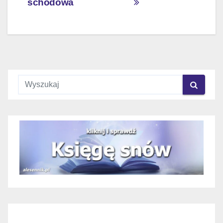
schodowa
wpisu