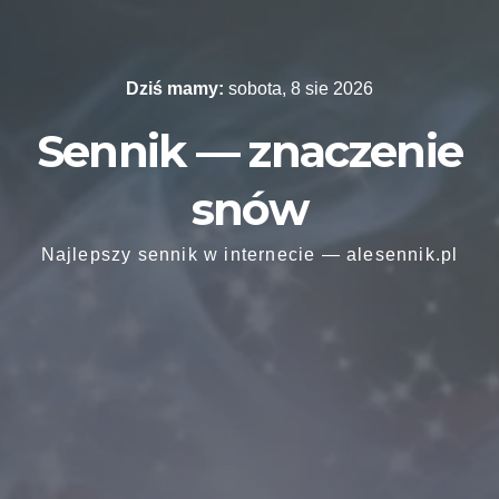
Skip
to
content
Dziś mamy:
sobota, 8 sie 2026
Sennik — znaczenie
snów
Najlepszy sennik w internecie — alesennik.pl