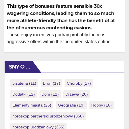
Borgata getting a number of his preferred. Bill Gelman is
This type of bonuses feature sensible 30x
a nationwide iGaming copywriter based in Southern
wagering conditions, leading them to so much
Jersey, the center regarding Philadelphia Eagles
more athlete-friendly than has the benefit of at
country. […]
the of numerous contending casinos
These enjoy incentives portray probably the most
aggressive offers within the the united states online
casino sector, especially the RUBY250 promotion with
its minimal betting standards. Remember that all zero-put
incentives features a $ Monster Casino 100 restriction
SNY O …
cashout, so they are good for analysis this new gambling
establishment but wouldn’t leave you steeped. Such […]
biżuteria
(11)
Broń
(17)
Choroby
(17)
Dodatki
(12)
Dom
(12)
Drzewa
(20)
Elementy miasta
(26)
Geografia
(19)
Hobby
(16)
horoskop partnerski urodzeniowy
(366)
horoskop urodzeniowy
(366)