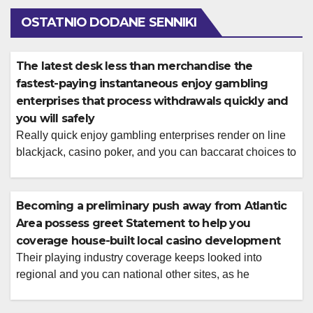
OSTATNIO DODANE SENNIKI
The latest desk less than merchandise the
fastest-paying instantaneous enjoy gambling
enterprises that process withdrawals quickly and
you will safely
Really quick enjoy gambling enterprises render on line
blackjack, casino poker, and you can baccarat choices to
professionals exactly who like to tackle cards Código
promocional sector777 for real money. Top-ranked
instantaneous gamble casinos having fast winnings
Becoming a preliminary push away from Atlantic
make it professionals in order to withdraw finance within
Area possess greet Statement to help you
a few minutes. Finally, i take a look at […]
coverage house-built local casino development
Their playing industry coverage keeps looked into
regional and you can national other sites, as he
recommends playing with a variety of on-line casino
applications having BetMGM, DraftKings, and you can