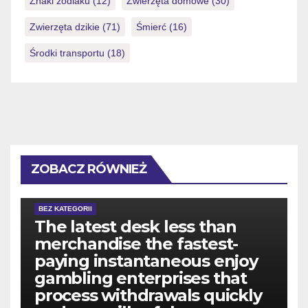
Znaki zodiaku
(12)
Zwierzęta domowe
(30)
Zwierzęta dzikie
(71)
Śmierć
(16)
Środki transportu
(18)
ZOBACZ RÓWNIEŻ
BEZ KATEGORII
The latest desk less than
merchandise the fastest-
paying instantaneous enjoy
gambling enterprises that
process withdrawals quickly