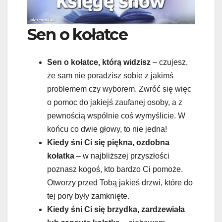
Sen o kołatce
Sen o kołatce, którą widzisz
– czujesz,
że sam nie poradzisz sobie z jakimś
problemem czy wyborem. Zwróć się więc
o pomoc do jakiejś zaufanej osoby, a z
pewnością wspólnie coś wymyślicie. W
końcu co dwie głowy, to nie jedna!
Kiedy śni Ci się piękna, ozdobna
kołatka
– w najbliższej przyszłości
poznasz kogoś, kto bardzo Ci pomoże.
Otworzy przed Tobą jakieś drzwi, które do
tej pory były zamknięte.
Kiedy śni Ci się brzydka, zardzewiała