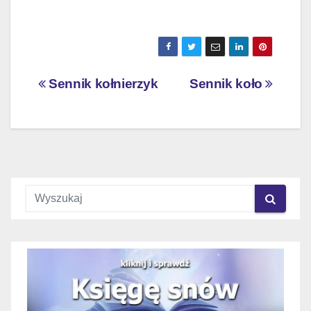
Nawigacja
Sennik kołnierzyk
Sennik koło
wpisu