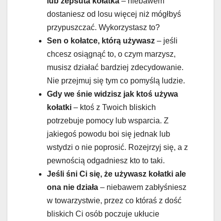
lub zepsuta kołatka
– niebawem
dostaniesz od losu więcej niż mógłbyś
przypuszczać. Wykorzystasz to?
Sen o kołatce, którą używasz
– jeśli
chcesz osiągnąć to, o czym marzysz,
musisz działać bardziej zdecydowanie.
Nie przejmuj się tym co pomyślą ludzie.
Gdy we śnie widzisz jak ktoś używa
kołatki
– ktoś z Twoich bliskich
potrzebuje pomocy lub wsparcia. Z
jakiegoś powodu boi się jednak lub
wstydzi o nie poprosić. Rozejrzyj się, a z
pewnością odgadniesz kto to taki.
Jeśli śni Ci się, że używasz kołatki ale
ona nie działa
– niebawem zabłyśniesz
w towarzystwie, przez co któraś z dość
bliskich Ci osób poczuje ukłucie