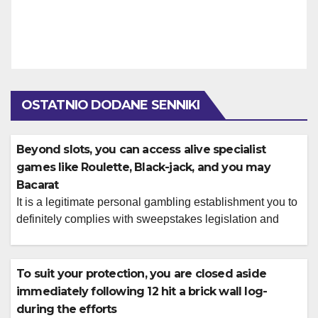
OSTATNIO DODANE SENNIKI
Beyond slots, you can access alive specialist
games like Roulette, Black-jack, and you may
Bacarat
It is a legitimate personal gambling establishment you to
definitely complies with sweepstakes legislation and
uses safer commission procedures Get totally free coins
so you’re able to startSign up with your own current
email address and you may located totally free Coins
To suit your protection, you are closed aside
When the Spree adds a great tiered system, also a
immediately following 12 hit a brick wall log-
simple facts track […]
during the efforts