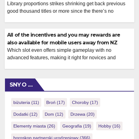
Library proportions strikes shrinking get back previous
good thousand titles or more since the there’s no
treatment for realistically enjoy that many video game
anyhow. For the states in place of legal gambling on line,
paina tätä sivustoa sweepstakes gambling enterprises
All of the incentives and you may rewards are
give a near alternative you to definitely we are going to
also available for mobile users away from NZ
talk about later […]
Which slot even offers simple gameplay with no
advanced features, making it right for novices and
experts This extra is actually low priced, it carries an
incredibly low exposure (you could potentially simply
eradicate NZ$1) also it will provide
SNY O …
https://royalspinscasino-ca.com/login/ you with a totally
free possibility to victory currency. Things I do want to
increase […]
biżuteria
(11)
Broń
(17)
Choroby
(17)
Dodatki
(12)
Dom
(12)
Drzewa
(20)
Elementy miasta
(26)
Geografia
(19)
Hobby
(16)
horoskop partnerski urodzeniowy
(366)