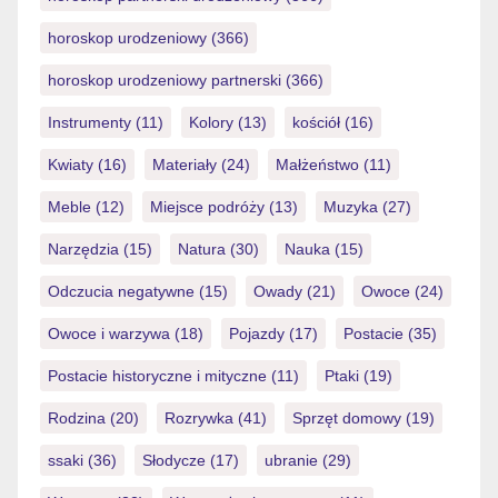
horoskop urodzeniowy
(366)
horoskop urodzeniowy partnerski
(366)
Instrumenty
(11)
Kolory
(13)
kościół
(16)
Kwiaty
(16)
Materiały
(24)
Małżeństwo
(11)
Meble
(12)
Miejsce podróży
(13)
Muzyka
(27)
Narzędzia
(15)
Natura
(30)
Nauka
(15)
Odczucia negatywne
(15)
Owady
(21)
Owoce
(24)
Owoce i warzywa
(18)
Pojazdy
(17)
Postacie
(35)
Postacie historyczne i mityczne
(11)
Ptaki
(19)
Rodzina
(20)
Rozrywka
(41)
Sprzęt domowy
(19)
ssaki
(36)
Słodycze
(17)
ubranie
(29)