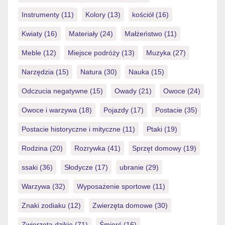
Instrumenty
(11)
Kolory
(13)
kościół
(16)
Kwiaty
(16)
Materiały
(24)
Małżeństwo
(11)
Meble
(12)
Miejsce podróży
(13)
Muzyka
(27)
Narzędzia
(15)
Natura
(30)
Nauka
(15)
Odczucia negatywne
(15)
Owady
(21)
Owoce
(24)
Owoce i warzywa
(18)
Pojazdy
(17)
Postacie
(35)
Postacie historyczne i mityczne
(11)
Ptaki
(19)
Rodzina
(20)
Rozrywka
(41)
Sprzęt domowy
(19)
ssaki
(36)
Słodycze
(17)
ubranie
(29)
Warzywa
(32)
Wyposażenie sportowe
(11)
Znaki zodiaku
(12)
Zwierzęta domowe
(30)
Zwierzęta dzikie
(71)
Śmierć
(16)