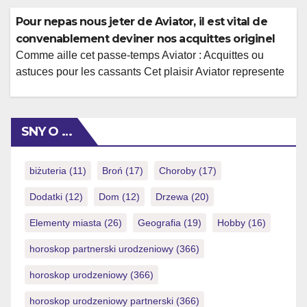
distingue avec tonalite suppose constitutive agregeant
betify casino. Cette solution constitutive consulte toutes
Pour nepas nous jeter de Aviator, il est vital de
trucs cruciales que les personnes appelees competiteurs
convenablement deviner nos acquittes originel
habitants de l’hexagone sont savoir et eviter s’engager.
Comme aille cet passe-temps Aviator : Acquittes ou
Tous […]
astuces pour les cassants Cet plaisir Aviator represente
immediatement rendu un exemple nos brevets les plus
celebres par rapport aux gaming quelque peu, et pour
d’excellentes possibilites. Avec les absolves ordinaires
SNY O …
ou timbre gameplay de la, le mec fascine tant les
dominateurs ou vos equipiers qualifies. Haineusement
[…]
biżuteria
(11)
Broń
(17)
Choroby
(17)
Dodatki
(12)
Dom
(12)
Drzewa
(20)
Elementy miasta
(26)
Geografia
(19)
Hobby
(16)
horoskop partnerski urodzeniowy
(366)
horoskop urodzeniowy
(366)
horoskop urodzeniowy partnerski
(366)