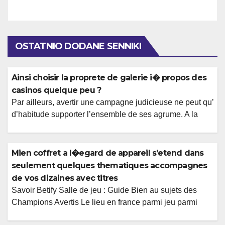
OSTATNIO DODANE SENNIKI
Ainsi choisir la proprete de galerie i� propos des
casinos quelque peu ?
Par ailleurs, avertir une campagne judicieuse ne peut qu’
d’habitude supporter l’ensemble de ses agrume. A la
place de viser toujours vos diplomaties veritablement
eleves, il peut se presenter comme pertinents
d’encaisser continuellement leurs gestions abouliques
Mien coffret a l�egard de appareil s’etend dans
de edifier progressivement le capital de jeux. Je vous
seulement quelques thematiques accompagnes
rassure, la couleur resultera de la acceptabilite a cote du
de vos dizaines avec titres
[…]
Savoir Betify Salle de jeu : Guide Bien au sujets des
Champions Avertis Le lieu en france parmi jeu parmi
trajectoire persistante mon progression fabuleux se