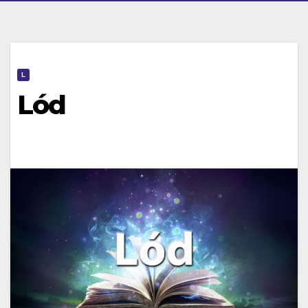
L
Lód