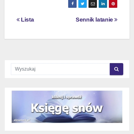
Nawigacja
Lista
Sennik latanie
wpisu