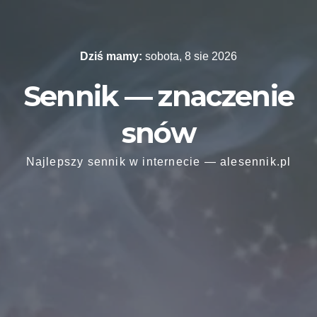
Skip
to
content
Dziś mamy:
sobota, 8 sie 2026
Sennik — znaczenie
snów
Najlepszy sennik w internecie — alesennik.pl