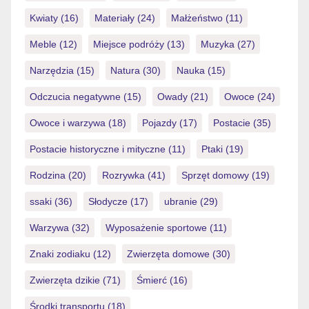
Kwiaty
(16)
Materiały
(24)
Małżeństwo
(11)
Meble
(12)
Miejsce podróży
(13)
Muzyka
(27)
Narzędzia
(15)
Natura
(30)
Nauka
(15)
Odczucia negatywne
(15)
Owady
(21)
Owoce
(24)
Owoce i warzywa
(18)
Pojazdy
(17)
Postacie
(35)
Postacie historyczne i mityczne
(11)
Ptaki
(19)
Rodzina
(20)
Rozrywka
(41)
Sprzęt domowy
(19)
ssaki
(36)
Słodycze
(17)
ubranie
(29)
Warzywa
(32)
Wyposażenie sportowe
(11)
Znaki zodiaku
(12)
Zwierzęta domowe
(30)
Zwierzęta dzikie
(71)
Śmierć
(16)
Środki transportu
(18)