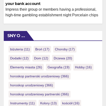
legitimacy of the double-checking […]
your bank account
Impress their group or members having a professional,
high-time gambling establishment night Porcelain chips
are occasionally also referred to as clay or clay
composite, but they are in fact an injection formed
processor chip made out of a different synthetic or resin
SNY O …
algorithm that approximates the experience and voice
out of porcelain or porcelain. Early […]
biżuteria
(11)
Broń
(17)
Choroby
(17)
Dodatki
(12)
Dom
(12)
Drzewa
(20)
Elementy miasta
(26)
Geografia
(19)
Hobby
(16)
horoskop partnerski urodzeniowy
(366)
horoskop urodzeniowy
(366)
horoskop urodzeniowy partnerski
(366)
Instrumenty
(11)
Kolory
(13)
kościół
(16)