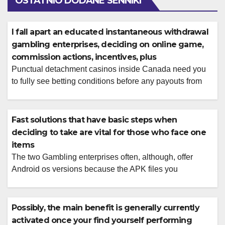
OSTATNIO DODANE SENNIKI
I fall apart an educated instantaneous withdrawal
gambling enterprises, deciding on online game,
commission actions, incentives, plus
Punctual detachment casinos inside Canada need you
to fully see betting conditions before any payouts from
local casino incentives will be licensed having payment.
For people who use Happy Block’s indigenous token �
LBLOCK V2, you will end up permitted
Fast solutions that have basic steps when
https://luckyblock-no.com/no-no/kampanjekode/ get a
deciding to take are vital for those who face one
weekly fifteen% cashback on your online losses within
items
the day. There’s no […]
The two Gambling enterprises often, although, offer
Android os versions because the APK files you
download and run on the your equipment to gain access
to their software. You ought to see them simple to
circumvent, which have clear activities and you may
Possibly, the main benefit is generally currently
receptive buttons. You can ensure an offshore casino’s
activated once your find yourself performing