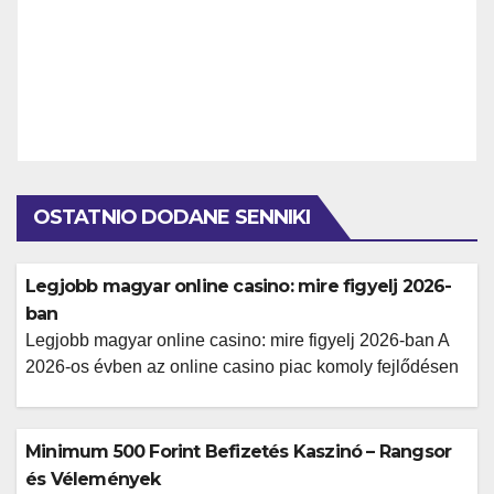
OSTATNIO DODANE SENNIKI
Legjobb magyar online casino: mire figyelj 2026-
ban
Legjobb magyar online casino: mire figyelj 2026-ban A
2026-os évben az online casino piac komoly fejlődésen
ment keresztül, emiatt a magyar játékosok jóval
változatosabb ajánlat közül szemezgethetnek. A
megfelelő online kaszinó felkutatása mindazonáltal
Minimum 500 Forint Befizetés Kaszinó – Rangsor
alapos tájékozódást igényel. Az online kaszinó iránt
és Vélemények