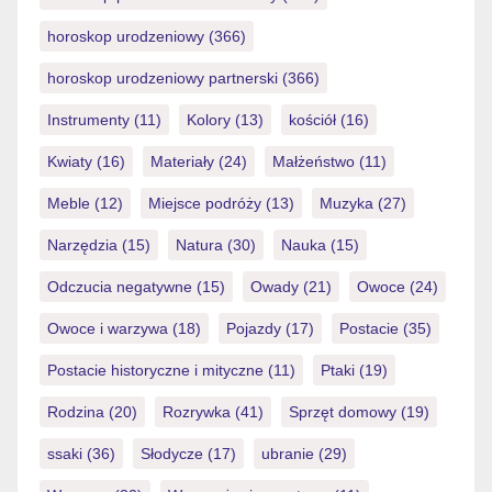
horoskop urodzeniowy
(366)
horoskop urodzeniowy partnerski
(366)
Instrumenty
(11)
Kolory
(13)
kościół
(16)
Kwiaty
(16)
Materiały
(24)
Małżeństwo
(11)
Meble
(12)
Miejsce podróży
(13)
Muzyka
(27)
Narzędzia
(15)
Natura
(30)
Nauka
(15)
Odczucia negatywne
(15)
Owady
(21)
Owoce
(24)
Owoce i warzywa
(18)
Pojazdy
(17)
Postacie
(35)
Postacie historyczne i mityczne
(11)
Ptaki
(19)
Rodzina
(20)
Rozrywka
(41)
Sprzęt domowy
(19)
ssaki
(36)
Słodycze
(17)
ubranie
(29)