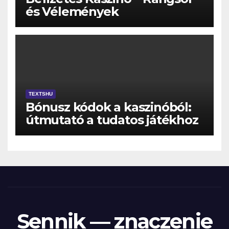
és Vélemények
TEXTSHU
Bónusz kódok a kaszinóból:
útmutató a tudatos játékhoz
Sennik — znaczenie