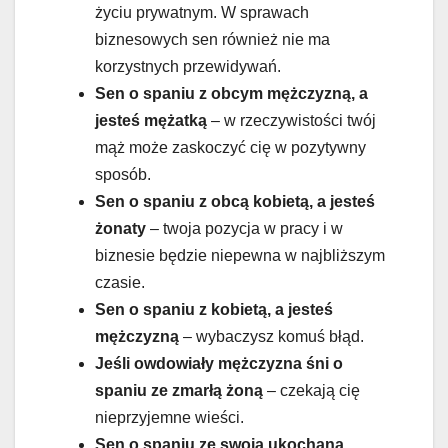
życiu prywatnym. W sprawach
biznesowych sen również nie ma
korzystnych przewidywań.
Sen o spaniu z obcym mężczyzną, a
jesteś mężatką
– w rzeczywistości twój
mąż może zaskoczyć cię w pozytywny
sposób.
Sen o spaniu z obcą kobietą, a jesteś
żonaty
– twoja pozycja w pracy i w
biznesie będzie niepewna w najbliższym
czasie.
Sen o spaniu z kobietą, a jesteś
mężczyzną
– wybaczysz komuś błąd.
Jeśli owdowiały mężczyzna śni o
spaniu ze zmarłą żoną
– czekają cię
nieprzyjemne wieści.
Sen o spaniu ze swoją ukochaną