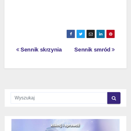
Nawigacja
Sennik skrzynia
Sennik smród
wpisu