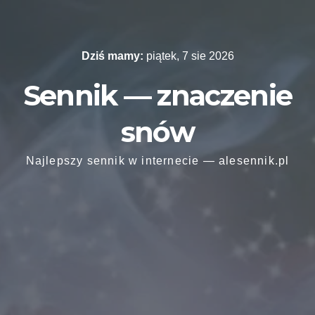
Skip
to
content
Dziś mamy:
piątek, 7 sie 2026
Sennik — znaczenie
snów
Najlepszy sennik w internecie — alesennik.pl