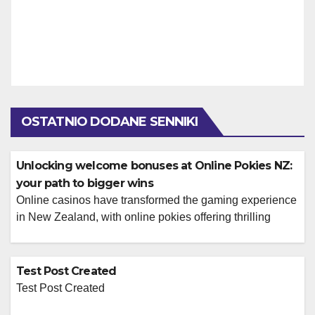
OSTATNIO DODANE SENNIKI
Unlocking welcome bonuses at Online Pokies NZ:
your path to bigger wins
Online casinos have transformed the gaming experience
in New Zealand, with online pokies offering thrilling
gameplay and generous welcome bonuses. As 2026
brings new opportunities for players, understanding the
dynamics of bonuses, game selections, and online
Test Post Created
pokies nz free secure payment methods becomes
Test Post Created
essential. This guide will delve into how these factors