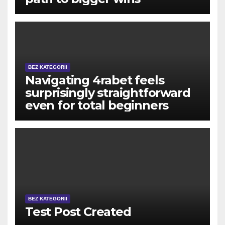
BEZ KATEGORII
Navigating 4rabet feels
surprisingly straightforward
even for total beginners
BEZ KATEGORII
Test Post Created