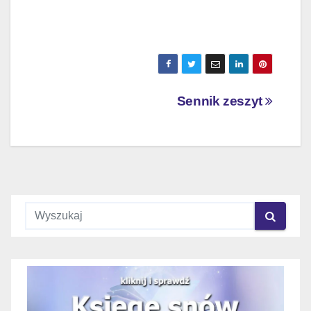
Nawigacja
Sennik zeszyt
wpisu