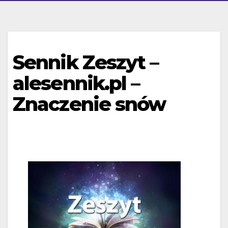
Sennik Zeszyt –
alesennik.pl –
Znaczenie snów