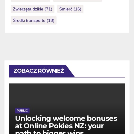
Zwierzęta dzikie
(71)
Śmierć
(16)
Środki transportu
(18)
ZOBACZ RÓWNIEŻ
PUBLIC
Unlocking welcome bonuses
at Online Pokies NZ: your
path to bigger wins