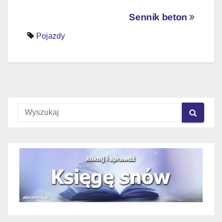
Nawigacja
Sennik beton
wpisu
Pojazdy