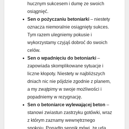
hucznym sukcesem i dumę ze swoich
osiągnięć.
Sen o pożyczaniu betoniarki
– niestety
oznacza niemoralnie osiągnięty sukces.
Tym razem ulegniemy pokusie i
wykorzystamy czyjąś dobroć do swoich
celów.
Sen o wpadnięciu do betoniarki
–
zapowiada skomplikowane sytuacje i
liczne kłopoty. Niestety w najbliższych
dniach nic nie pójdzie zgodnie z planem,
a my zwątpimy w swoje możliwości i
popadniemy w rezygnację.
Sen o betoniarce wylewającej beton
–
stanowi zwiastun zastrzyku gotówki, wraz
z którym zaznamy wewnętrznego
spokoju. Ponadto sennik mówi, że uda