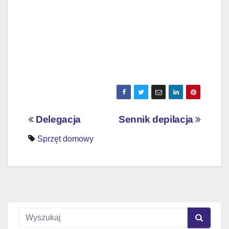
Nawigacja
Delegacja
Sennik depilacja
wpisu
Sprzęt domowy