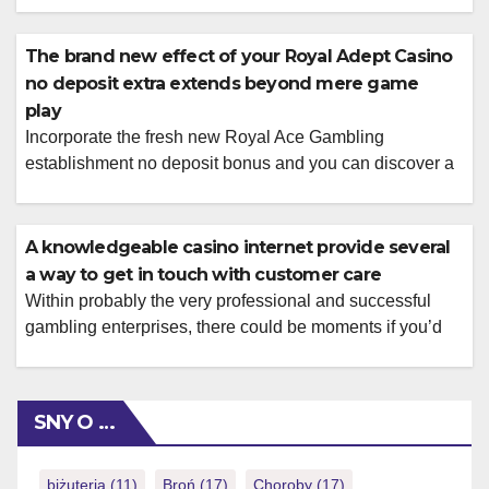
The brand new effect of your Royal Adept Casino
no deposit extra extends beyond mere game
play
Incorporate the fresh new Royal Ace Gambling
establishment no deposit bonus and you can discover a
world of recreation and you can possible rewards. It�s a
primary possible opportunity to dive into the casino’s
bright atmosphere, find common game, and acquaint on
A knowledgeable casino internet provide several
your own to your platform’s have. We pride our selves to
a way to get in touch with customer care
your providing […]
Within probably the very professional and successful
gambling enterprises, there could be moments if you’d
like to search answers off the support cluster. So, take
your time to fully understand what is involved with for
each and every render. Such also provides appear to
SNY O …
increase bankroll 100% free and increase their gaming
sense. We be […]
biżuteria
(11)
Broń
(17)
Choroby
(17)