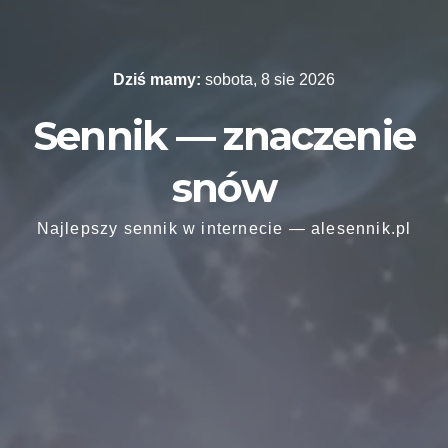
Skip
to
content
Dziś mamy:
sobota, 8 sie 2026
Sennik — znaczenie
snów
Najlepszy sennik w internecie — alesennik.pl