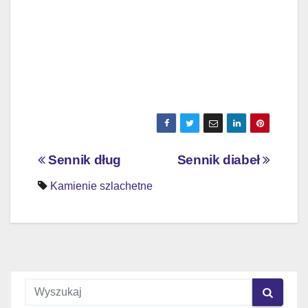
Nawigacja
Sennik dług
Sennik diabeł
wpisu
Kamienie szlachetne