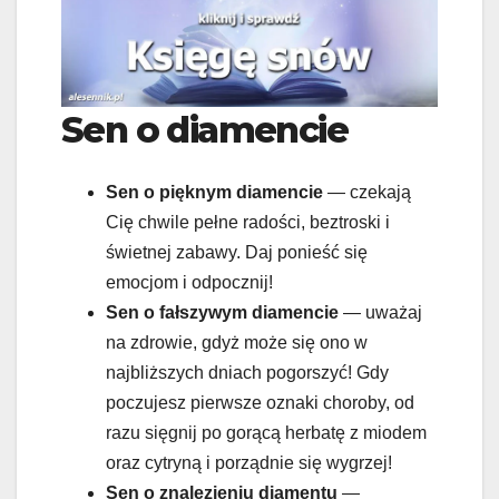
Sen o diamencie
Sen o
pięknym diamencie
— czekają
Cię chwile pełne radości, beztroski i
świetnej zabawy. Daj ponieść się
emocjom i odpocznij!
Sen o
fałszywym diamencie
— uważaj
na zdrowie, gdyż może się ono w
najbliższych dniach pogorszyć! Gdy
poczujesz pierwsze oznaki choroby, od
razu sięgnij po gorącą herbatę z miodem
oraz cytryną i porządnie się wygrzej!
Sen o znalezieniu diamentu
—