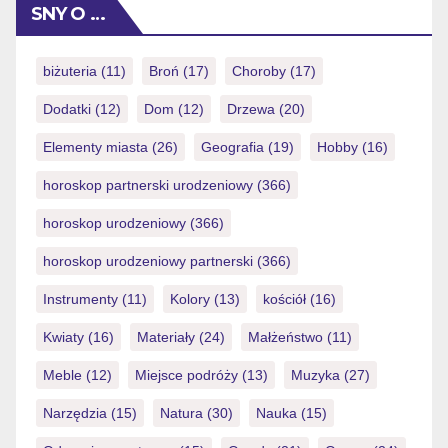
SNY O …
across slots, black-jack, roulette, plus – so […]
biżuteria
(11)
Broń
(17)
Choroby
(17)
Dodatki
(12)
Dom
(12)
Drzewa
(20)
Elementy miasta
(26)
Geografia
(19)
Hobby
(16)
horoskop partnerski urodzeniowy
(366)
horoskop urodzeniowy
(366)
horoskop urodzeniowy partnerski
(366)
Instrumenty
(11)
Kolory
(13)
kościół
(16)
Kwiaty
(16)
Materiały
(24)
Małżeństwo
(11)
Meble
(12)
Miejsce podróży
(13)
Muzyka
(27)
Narzędzia
(15)
Natura
(30)
Nauka
(15)