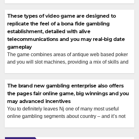
on the internet you might indication right up to own
meanwhile, for example you are not limited by one
These types of video game are designed to
greeting incentive. Just remember that 21 red casino […]
replicate the feel of a bona fide gambling
establishment, detailed with alive
telecommunications and you may real-big date
gameplay
The game combines areas of antique web based poker
and you will slot machines, providing a mix of skills and
you will opportunity The fresh new large-high quality
online streaming and you will top-notch dealers boost
the complete experience. Per also provides yet another
The brand new gambling enterprise also offers
group of regulations and you can gameplay experience,
the pages fair online game, big winnings and you
providing to different […]
may advanced incentives
You to definitely leaves Nj one of many most useful
online gambling segments about country – and it’s not
slowing down. If you are 21+ and you may actually within
the New jersey, you will be ready to go. Its Nj-new jersey
Gambling enterprise application offers these jackpots